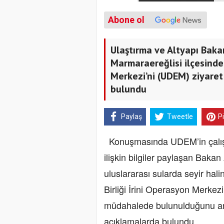
Abone ol
Ulaştırma ve Altyapı Bakan
Marmaraereğlisi ilçesinde
Merkezi’ni (UDEM) ziyaret
bulundu
Paylaş
Tweetle
P
Konuşmasında UDEM’in çalışmal
ilişkin bilgiler paylaşan Baka
uluslararası sularda seyir hal
Birliği İrini Operasyon Merkezi
müdahalede bulunulduğunu anı
açıklamalarda bulundu.