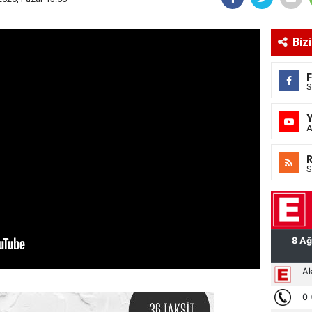
Biz
S
A
S