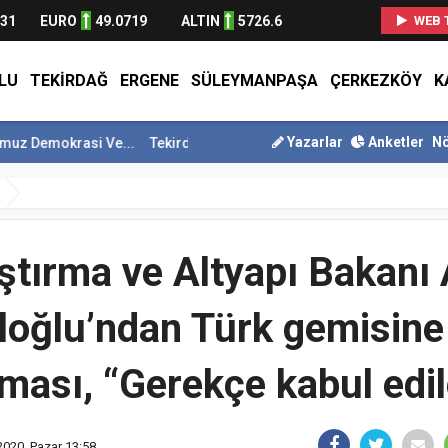
631
EURO
49.0719
ALTIN
5726.6
WEB 
LU
TEKIRDAĞ
ERGENE
SÜLEYMANPAŞA
ÇERKEZKÖY
K
Yazarlar
Anketler
Nö
rasi Ve...
Tekirdağ En Çok Göç Alan İller Arasında 9. Sı...
Süleyma
ştırma ve Altyapı Bakanı 
loğlu’ndan Türk gemisin
aması, “Gerekçe kabul edi
2020, Pazar 13:58