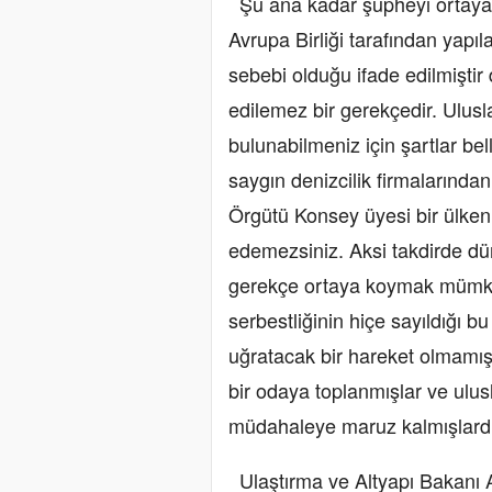
Şu ana kadar şüpheyi ortaya k
Avrupa Birliği tarafından yapı
sebebi olduğu ifade edilmiştir
edilemez bir gerekçedir. Ulus
bulunabilmeniz için şartlar bel
saygın denizcilik firmalarından
Örgütü Konsey üyesi bir ülkeni
edemezsiniz. Aksi takdirde dü
gerekçe ortaya koymak mümkün
serbestliğinin hiçe sayıldığı b
uğratacak bir hareket olmamış
bir odaya toplanmışlar ve ulus
müdahaleye maruz kalmışlardı
Ulaştırma ve Altyapı Bakanı A