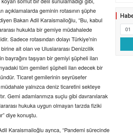
oyan somut bir delil sunulamadığı gibi,
lan açıklamalarda geminin rotasının şüphe
Habe
 diyen Bakan Adil Karaismailoğlu, “Bu, kabul
lararası hukukta bir gemiye müdahalede
lidir. Sadece rotasından dolayı Türkiye'nin
 birine ait olan ve Uluslararası Denizcilik
n bayrağını taşıyan bir gemiyi şüpheli ilan
nyadaki tüm gemileri şüpheli ilan edecek bir
dür. Ticaret gemilerinin seyrüsefer
u müdahale yalnızca deniz ticaretini sekteye
tır. Gemi adamlarımıza suçlu gibi davranılarak
lararası hukuka uygun olmayan tarzda fiziki
r” diye konuştu.
dil Karaismailoğlu ayrıca, “Pandemi sürecinde