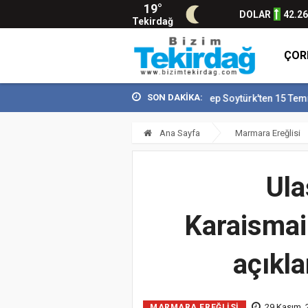
19°
DOLAR
42.2
Tekirdağ
ÇOR
SON DAKİKA:
Vali Recep Soytürk'ten 15 Temmuz Demok
Ana Sayfa
Marmara Ereğlisi
Ula
Karaismai
açıkl
29 Kasım, 
MARMARA EREĞLISI