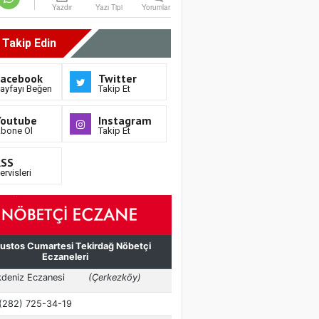
Yazdır
Yazı Tipi
Yorumlar
i Takip Edin
Facebook
Twitter
ayfayı Beğen
Takip Et
Youtube
Instagram
bone Ol
Takip Et
RSS
ervisleri