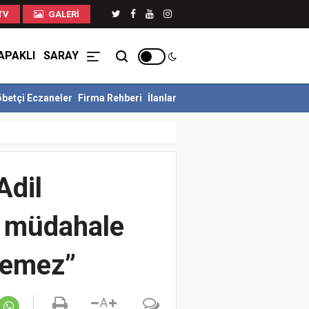
TV
GALERI
APAKLI
SARAY
betçi Eczaneler
Firma Rehberi
İlanlar
npaşa Sahillerinde İzinsiz Şezlonglar...
Tekirdağ'da 15 Temmuz Dem
Adil
e müdahale
lemez”
A