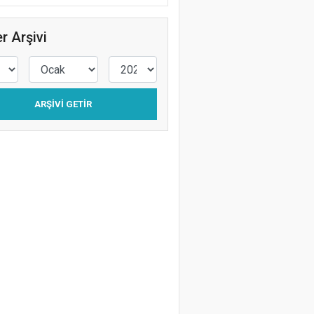
FRAME
r Arşivi
Levent Silistre
Kafalar Karışık
ARŞIVI GETIR