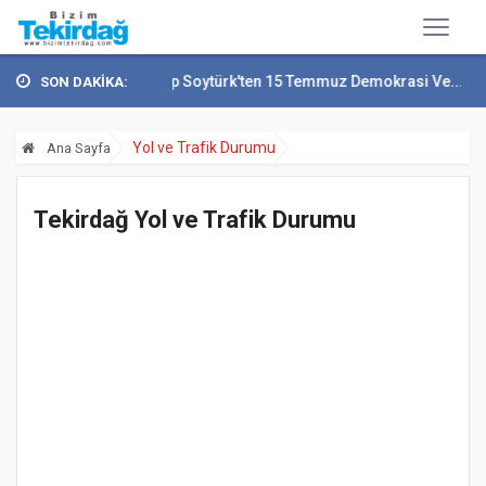
Vali Recep Soytürk'ten 15 Temmuz Demokrasi Ve...
T
SON DAKİKA:
Yol ve Trafik Durumu
Ana Sayfa
Tekirdağ Yol ve Trafik Durumu