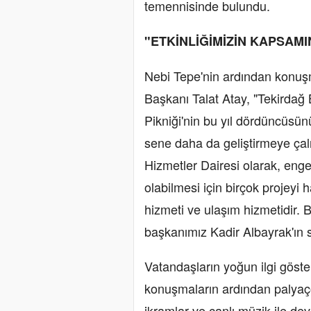
temennisinde bulundu.
"ETKİNLİĞİMİZİN KAPSAMI
Nebi Tepe'nin ardından konuşm
Başkanı Talat Atay, "Tekirdağ
Pikniği'nin bu yıl dördüncüsün
sene daha da geliştirmeye çal
Hizmetler Dairesi olarak, enge
olabilmesi için birçok projeyi 
hizmeti ve ulaşım hizmetidir. 
başkanımız Kadir Albayrak'ın s
Vatandaşların yoğun ilgi göste
konuşmaların ardından palyaço 
ikramlar ve canlı müzik ile de