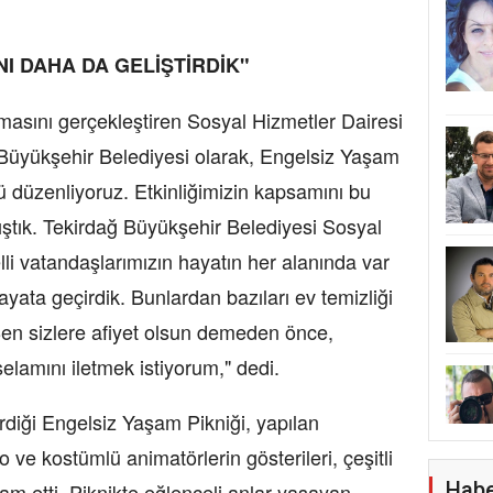
NI DAHA DA GELİŞTİRDİK"
asını gerçekleştiren Sosyal Hizmetler Dairesi
 Büyükşehir Belediyesi olarak, Engelsiz Yaşam
ü düzenliyoruz. Etkinliğimizin kapsamını bu
ıştık. Tekirdağ Büyükşehir Belediyesi Sosyal
lli vatandaşlarımızın hayatın her alanında var
hayata geçirdik. Bunlardan bazıları ev temizliği
Ben sizlere afiyet olsun demeden önce,
elamını iletmek istiyorum," dedi.
rdiği Engelsiz Yaşam Pikniği, yapılan
ve kostümlü animatörlerin gösterileri, çeşitli
Habe
vam etti. Piknikte eğlenceli anlar yaşayan