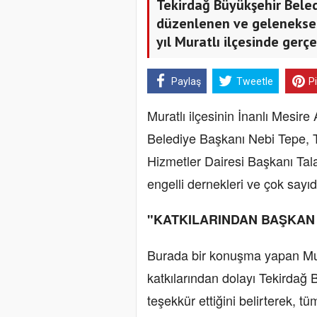
Tekirdağ Büyükşehir Beledi
düzenlenen ve geleneksel 
yıl Muratlı ilçesinde gerçe
Paylaş
Tweetle
P
Muratlı ilçesinin İnanlı Mesire
Belediye Başkanı Nebi Tepe, 
Hizmetler Dairesi Başkanı Tala
engelli dernekleri ve çok sayıd
"KATKILARINDAN BAŞKAN
Burada bir konuşma yapan Mur
katkılarından dolayı Tekirdağ
teşekkür ettiğini belirterek, tü