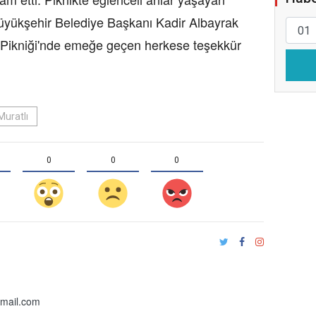
üyükşehir Belediye Başkanı Kadir Albayrak
Pikniği'nde emeğe geçen herkese teşekkür
Muratlı
0
0
0
gmail.com