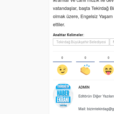
vatandaşlar, başta Tekirdağ B
olmak üzere, Engelsiz Yaşam 
ettiler.
Anahtar Kelimeler:
Tekirdağ Büyükşehir Belediyesi
0
0
0
ADMIN
Editörün Diğer Yazıları
Mail: bizimtekirdag@