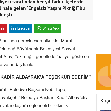
yesi tarafından her yıl farklı ilçelerde
hale gelen "Engelsiz Yaşam Pikniği" bu
kleşti.
inle
Linkedin
WhatsApp
 Alanı'nda gerçekleşen piknikte, Muratlı
Tekirdağ Büyükşehir Belediyesi Sosyal
t Atay, Tekirdağ il genelinde faaliyet gösteren
a vatandaş katıldı.
 KADİR ALBAYRAK'A TEŞEKKÜR EDERİM"
atlı Belediye Başkanı Nebi Tepe,
 Büyükşehir Belediye Başkanı Kadir Albayrak'a
Köşe
m vatandaşlara eğlenceli bir etkinlik