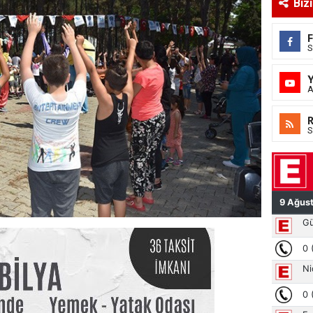
Biz
S
A
S