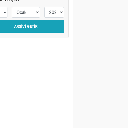
Levent Silistre
Kafalar Karışık
ARŞIVI GETIR