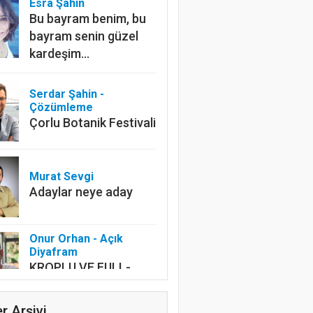
Esra Şahin
Bu bayram benim, bu
bayram senin güzel
kardeşim…
Serdar Şahin -
Çözümleme
Çorlu Botanik Festivali
Murat Sevgi
Adaylar neye aday
Onur Orhan - Açık
Diyafram
KROPLU VE FULL-
FRAME
r Arşivi