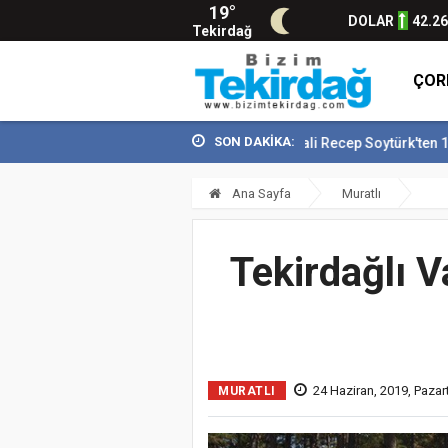
19°
DOLAR
42.2
Tekirdağ
ÇOR
SON DAKİKA:
Vali Recep Soytürk'ten 15 Temmuz 
Ana Sayfa
Muratlı
Tekirdağlı 
24 Haziran, 2019, Pazar
MURATLI