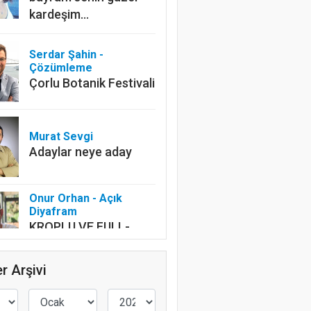
kardeşim…
Serdar Şahin -
Çözümleme
Çorlu Botanik Festivali
Murat Sevgi
Adaylar neye aday
Onur Orhan - Açık
Diyafram
KROPLU VE FULL-
FRAME
r Arşivi
Levent Silistre
Kafalar Karışık