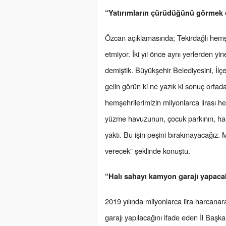
“Yatırımların çürüdüğünü görmek c
Özcan açıklamasında; Tekirdağlı hemşe
etmiyor. İki yıl önce aynı yerlerden yi
demiştik. Büyükşehir Belediyesini, İl
gelin görün ki ne yazık ki sonuç ortada.
hemşehrilerimizin milyonlarca lirası heb
yüzme havuzunun, çocuk parkının, hal
yaktı. Bu işin peşini bırakmayacağız. 
verecek” şeklinde konuştu.
“Halı sahayı kamyon garajı yapaca
2019 yılında milyonlarca lira harcanar
garajı yapılacağını ifade eden İl Baş