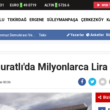
631
EURO
49.0719
ALTIN
5726.6
WEB 
LU
TEKIRDAĞ
ERGENE
SÜLEYMANPAŞA
ÇERKEZKÖY
K
Yazarlar
Anketler
Nö
okrasi Ve...
Tekirdağ En Çok Göç Alan İller Arasında 9. Sı...
Süley
ratlı'da Milyonlarca Lira
si 00:36
Biz