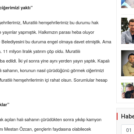
iğerimizi yaktı”
hrilerimiz, Muratlılı hemşehrilerimiz bu durumu hak
ne yayınlar yapmıştık. Halkımızın parası heba oluyor
çe Belediyesini bu duruma engel olmaya davet etmiştik. Ama
 11 milyon liralık yatırım çöp oldu. Muratlılı
a edildi. İki yıl sonra yine aynı yerden yayın yaptık. Kapalı
ı sahanın, korunun nasıl çürüdüğünü görmek ciğerimizi
Muratlılı hemşehrilerimin içi rahat olsun. Sorumlular hesap
klar”
Habe
ak açılan halı sahanın çürüdükten sonra yıkılıp kamyon
kanı Mestan Özcan, gençlerin faydasına olabilecek