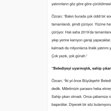
yatırımların göz göre göre çürütülmesin
Özcan; “Bakın burada çok ciddi bir sor
tamamlandı, şimdi çürüyor. Yüzme hav
çürüyor. Halı saha 2019’da tamamlandı
yıkıp yerine kamyon garajı yapacakla
kalmadı da milyonlarca liralık yatırımı 
Çok yazık, çok günah.”
“Belediyeyi uyarmıştık, sahip çıka
Özcan; “İki yıl önce Büyükşehir Belediy
dedik. Milletimizin parasını heba etm
Sahip çıkan olmadı. Onca çabamıza ra
başardılar. Diyecek bir söz bulamıyor