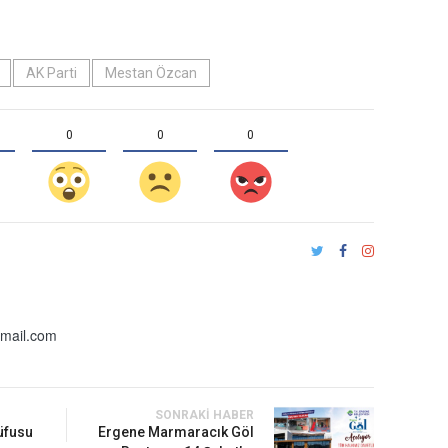
AK Parti
Mestan Özcan
0
0
0
gmail.com
SONRAKI HABER
üfusu
Ergene Marmaracık Göl