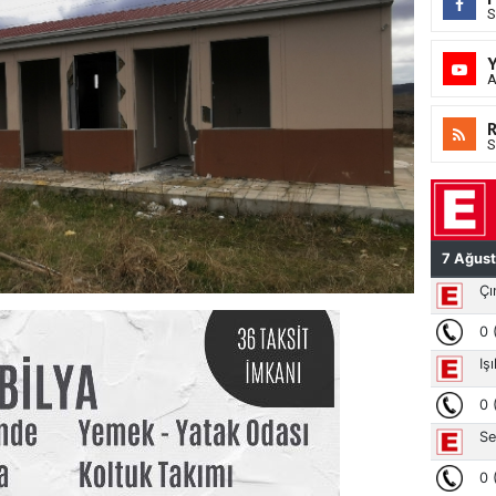
S
A
S