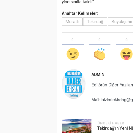
yine sınıfta kaldı.”
Anahtar Kelimeler:
Muratlı
Tekirdağ
Büyükşehir
0
0
0
ADMIN
Editörün Diğer Yazıları
Mail: bizimtekirdag@
ÖNCEKI HABER
Tekirdağ'ın Yeni N