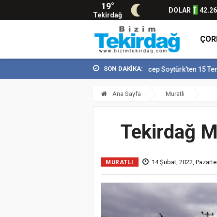
19°
DOLAR
42.2
Tekirdağ
ÇOR
SON DAKİKA:
Vali Recep Soytürk'ten 15 Temmuz Dem
Ana Sayfa
Muratlı
Tekirdağ Mu
14 Şubat, 2022, Pazarte
MURATLI