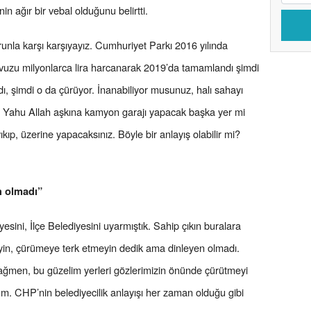
in ağır bir vebal olduğunu belirtti.
unla karşı karşıyayız. Cumhuriyet Parkı 2016 yılında
uzu milyonlarca lira harcanarak 2019’da tamamlandı şimdi
, şimdi o da çürüyor. İnanabiliyor musunuz, halı sahayı
r. Yahu Allah aşkına kamyon garajı yapacak başka yer mi
yıkıp, üzerine yapacaksınız. Böyle bir anlayış olabilir mi?
n olmadı”
esini, İlçe Belediyesini uyarmıştık. Sahip çıkın buralara
eyin, çürümeye terk etmeyin dedik ama dinleyen olmadı.
ğmen, bu güzelim yerleri gözlerimizin önünde çürütmeyi
um. CHP’nin belediyecilik anlayışı her zaman olduğu gibi