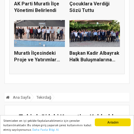
AK Parti Muratlı İlçe
Çocuklara Verdiği
Yönetimi Belirlendi
Sözü Tuttu
Muratlı İlçesindeki
Başkan Kadir Albayrak
Proje ve Yatırımlar
Halk Buluşmalarına
İncel...
Mura...
Ana Sayfa
Tekirdağ
Tekirdağ’daki Karantina Kaldırıldı
Sitemizden en iyi şekilde faydalanabilmeniz için çerezler
Anladım
kullanılmaktadır. Bu siteye giriş yaparak çerez kullanımını kabul
30 Haziran, 2020, Salı 12:57
etmiş sayılıyorsunuz.
Daha Fazla Bilgi Al
Ana Sayfa
Web TV
Foto Galeri
Yazarlar