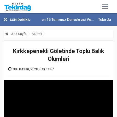
i Recep Soytürk'ten 15 Temmuz Demokrasi Ve...
Tekirdağ En Çok Göç 
SON DAKİKA:
Ana Sayfa
Muratlı
Kırkkepenekli Göletinde Toplu Balık
Ölümleri
30 Haziran, 2020, Salı 11:57