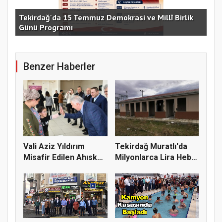
e
Tekirdağ'da 15 Temmuz Demokrasi ve Millî Birlik
Günü Programı
15 
Benzer Haberler
Vali Aziz Yıldırım
Tekirdağ Muratlı'da
Misafir Edilen Ahıska
Milyonlarca Lira Heba
Türk...
Edi...