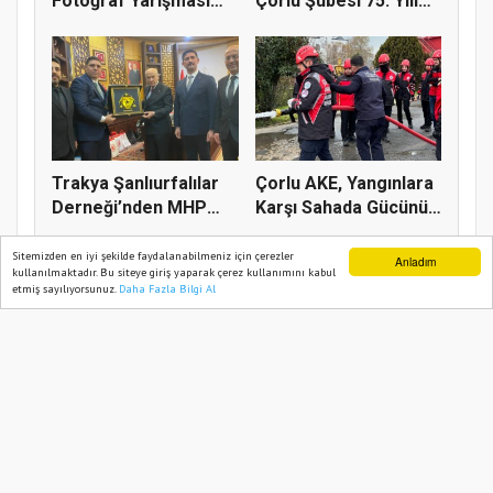
Fotoğraf Yarışması
Çorlu Şubesi 75. Yılı
Başladı
Gur...
Trakya Şanlıurfalılar
Çorlu AKE, Yangınlara
Derneği’nden MHP
Karşı Sahada Gücünü
Genel...
Art...
Sitemizden en iyi şekilde faydalanabilmeniz için çerezler
Anladım
kullanılmaktadır. Bu siteye giriş yaparak çerez kullanımını kabul
etmiş sayılıyorsunuz.
Daha Fazla Bilgi Al
Ana Sayfa
Web TV
Foto Galeri
Yazarlar
BIZIM TEKIRDAĞ 2021
Yazılım |
Onemsoft
Künye
Gizlilik Politikası
Sitene Ekle
İletişim