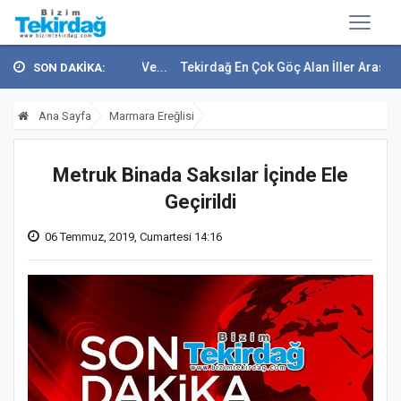
mmuz Demokrasi Ve...
Tekirdağ En Çok Göç Alan İller Arasında 9. Sı..
SON DAKİKA:
Ana Sayfa
Marmara Ereğlisi
Metruk Binada Saksılar İçinde Ele
Geçirildi
06 Temmuz, 2019, Cumartesi 14:16