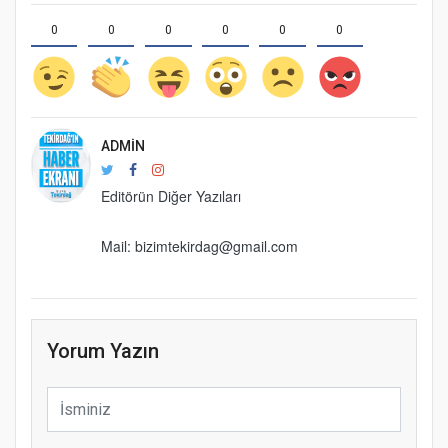
0
0
0
0
0
0
ADMIN
Editörün Diğer Yazıları
Mail: bizimtekirdag@gmail.com
Yorum Yazın