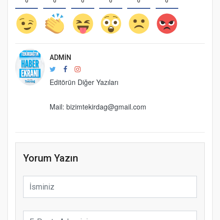
0
0
0
0
0
0
ADMIN
Editörün Diğer Yazıları
Mail: bizimtekirdag@gmail.com
Yorum Yazın