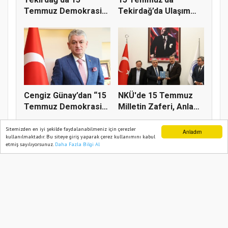
Temmuz Demokrasi
Tekirdağ’da Ulaşım
ve Millî Birl...
Ücretsiz
Cengiz Günay’dan “15
NKÜ'de 15 Temmuz
Temmuz Demokrasi
Milletin Zaferi, Anlam
Ve Mill...
ve Ma...
Sitemizden en iyi şekilde faydalanabilmeniz için çerezler
Anladım
kullanılmaktadır. Bu siteye giriş yaparak çerez kullanımını kabul
etmiş sayılıyorsunuz.
Daha Fazla Bilgi Al
Ana Sayfa
Web TV
Foto Galeri
Yazarlar
BIZIM TEKIRDAĞ 2021
Yazılım |
Onemsoft
Künye
Gizlilik Politikası
Sitene Ekle
İletişim