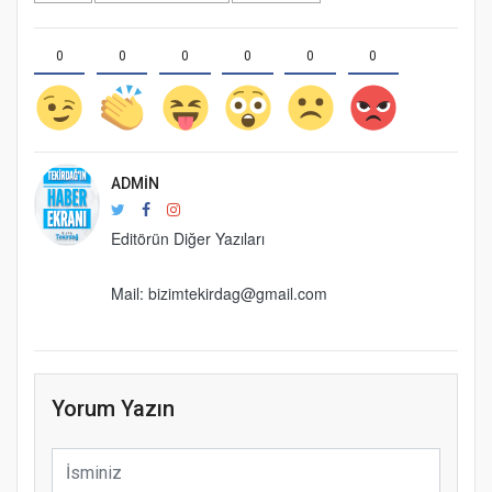
0
0
0
0
0
0
ADMIN
Editörün Diğer Yazıları
Mail: bizimtekirdag@gmail.com
Yorum Yazın