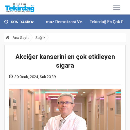
ürk'ten 15 Temmuz Demokrasi Ve...
Tekirdağ En Çok Göç Alan İller Ar
SON DAKİKA:
Ana Sayfa
Sağlık
Akciğer kanserini en çok etkileyen
sigara
30 Ocak, 2024, Salı 20:39