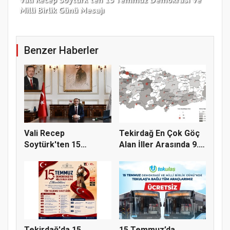
Milli Birlik Günü Mesajı
Gü
Benzer Haberler
Vali Recep
Tekirdağ En Çok Göç
Soytürk'ten 15
Alan İller Arasında 9.
Temmuz Demokrasi
Sı...
Ve...
Tekirdağ'da 15
15 Temmuz’da