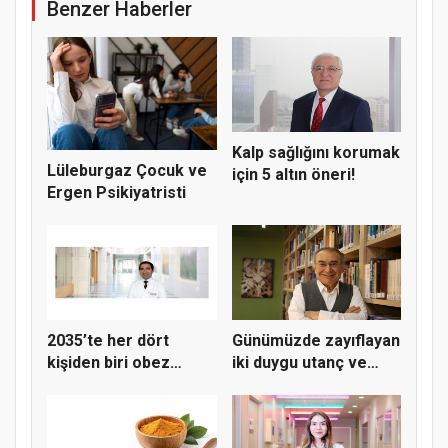
Benzer Haberler
Kalp sağlığını korumak
Lüleburgaz Çocuk ve
için 5 altın öneri!
Ergen Psikiyatristi
2035’te her dört
Günümüzde zayıflayan
kişiden biri obez
iki duygu utanç ve
olabilir
merha...