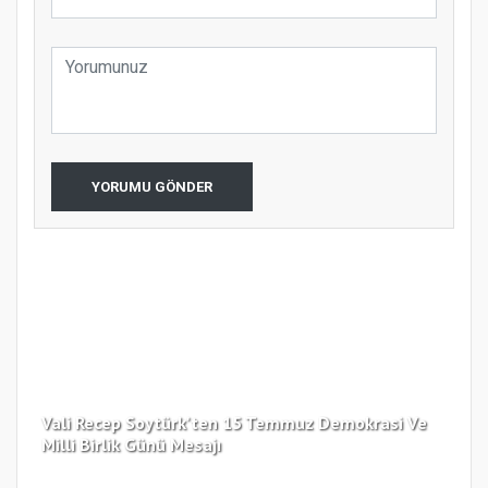
YORUMU GÖNDER
Vali Recep Soytürk'ten 15 Temmuz Demokrasi Ve
Tek
Milli Birlik Günü Mesajı
Gü