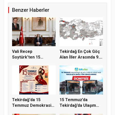
Benzer Haberler
Vali Recep
Tekirdağ En Çok Göç
Soytürk'ten 15
Alan İller Arasında 9.
Temmuz Demokrasi
Sı...
Ve...
Tekirdağ'da 15
15 Temmuz’da
Temmuz Demokrasi
Tekirdağ’da Ulaşım
ve Millî Birl...
Ücretsiz