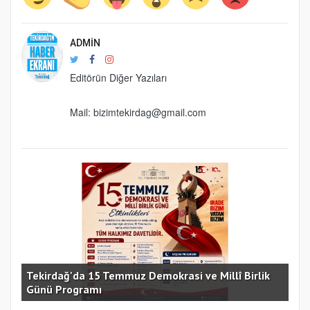
ADMIN
Editörün Diğer Yazıları
Mail: bizimtekirdag@gmail.com
e
Tekirdağ'da 15 Temmuz Demokrasi ve Millî Birlik
Günü Programı
15 