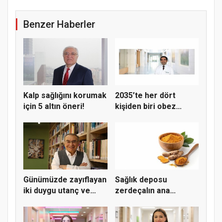
Benzer Haberler
Kalp sağlığını korumak
2035’te her dört
için 5 altın öneri!
kişiden biri obez
olabilir
Günümüzde zayıflayan
Sağlık deposu
iki duygu utanç ve
zerdeçalın ana
merha...
maddesi kurkumin...