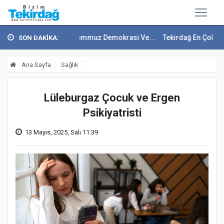
oytürk'ten 15 Temmuz Demokrasi Ve...
Tekirdağ En Çok Göç Alan İller
SON DAKİKA:
Ana Sayfa
Sağlık
Lüleburgaz Çocuk ve Ergen
Psikiyatristi
13 Mayıs, 2025, Salı 11:39