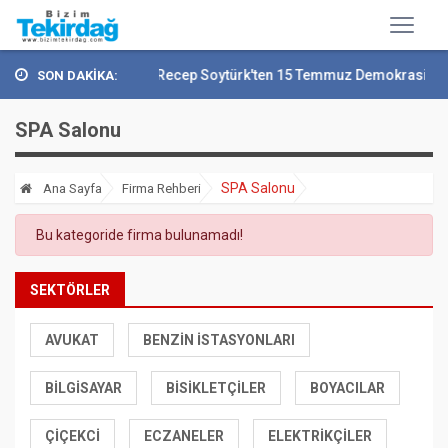
Vali Recep Soytürk'ten 15 Temmuz Demokrasi Ve..
SON DAKİKA:
SPA Salonu
SPA Salonu
Ana Sayfa
Firma Rehberi
Bu kategoride firma bulunamadı!
SEKTÖRLER
AVUKAT
BENZIN İSTASYONLARI
BILGISAYAR
BISIKLETÇILER
BOYACILAR
ÇIÇEKCI
ECZANELER
ELEKTRIKÇILER