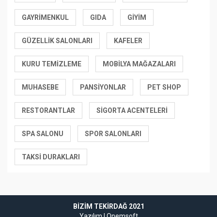
GAYRIMENKUL
GIDA
GIYIM
GÜZELLIK SALONLARI
KAFELER
KURU TEMIZLEME
MOBILYA MAĞAZALARI
MUHASEBE
PANSIYONLAR
PET SHOP
RESTORANTLAR
SIGORTA ACENTELERI
SPA SALONU
SPOR SALONLARI
TAKSI DURAKLARI
BIZIM TEKIRDAĞ 2021
Yazılım |
Onemsoft