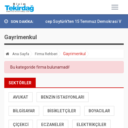
Vali Recep Soytürk'ten 15 Temmuz Demokrasi Ve...
SON DAKİKA:
Gayrimenkul
Gayrimenkul
Ana Sayfa
Firma Rehberi
Bu kategoride firma bulunamadı!
SEKTÖRLER
AVUKAT
BENZIN İSTASYONLARI
BILGISAYAR
BISIKLETÇILER
BOYACILAR
ÇIÇEKCI
ECZANELER
ELEKTRIKÇILER