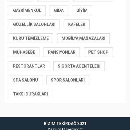
GAYRIMENKUL
GIDA
GIYIM
GÜZELLIK SALONLARI
KAFELER
KURU TEMIZLEME
MOBILYA MAĞAZALARI
MUHASEBE
PANSIYONLAR
PET SHOP
RESTORANTLAR
SIGORTA ACENTELERI
SPA SALONU
SPOR SALONLARI
TAKSI DURAKLARI
BIZIM TEKIRDAĞ 2021
Yazılım |
Onemsoft