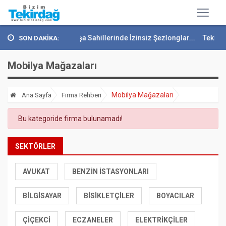
 9. Sı...
Süleymanpaşa Sahillerinde İzinsiz Şezlonglar...
Tekirda
SON DAKİKA:
Mobilya Mağazaları
Mobilya Mağazaları
Ana Sayfa
Firma Rehberi
Bu kategoride firma bulunamadı!
SEKTÖRLER
AVUKAT
BENZIN İSTASYONLARI
BILGISAYAR
BISIKLETÇILER
BOYACILAR
ÇIÇEKCI
ECZANELER
ELEKTRIKÇILER