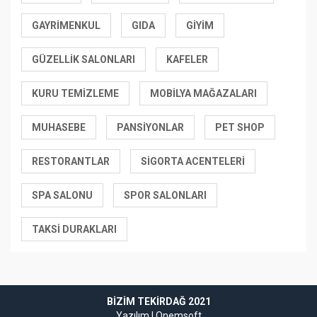
GAYRIMENKUL
GIDA
GIYIM
GÜZELLIK SALONLARI
KAFELER
KURU TEMIZLEME
MOBILYA MAĞAZALARI
MUHASEBE
PANSIYONLAR
PET SHOP
RESTORANTLAR
SIGORTA ACENTELERI
SPA SALONU
SPOR SALONLARI
TAKSI DURAKLARI
BIZIM TEKIRDAĞ 2021
Yazılım |
Onemsoft