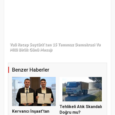
Vali Recep Soytürk'ten 15 Temmuz Demokrasi Ve
Tek
Milli Birlik Günü Mesajı
Gü
Benzer Haberler
Tehlikeli Atık Skandalı
Kervancı İnşaat’tan
Doğru mu?