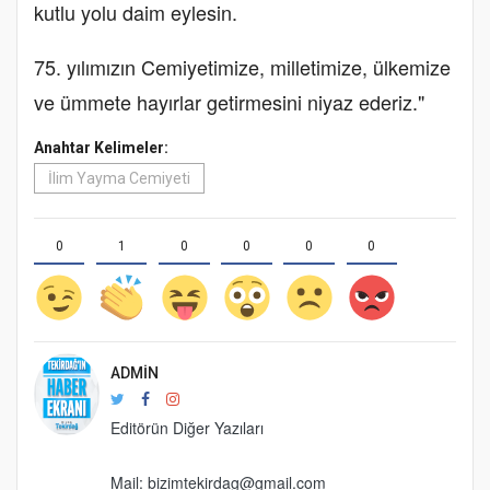
kutlu yolu daim eylesin.
75. yılımızın Cemiyetimize, milletimize, ülkemize
ve ümmete hayırlar getirmesini niyaz ederiz."
Anahtar Kelimeler:
İlim Yayma Cemiyeti
0
1
0
0
0
0
ADMIN
Editörün Diğer Yazıları
Mail: bizimtekirdag@gmail.com