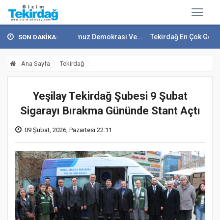
ten 15 Temmuz Demokrasi Ve...
Tekirdağ En Çok Göç Alan İller Arasın
SON DAKİKA:
Ana Sayfa
Tekirdağ
Yeşilay Tekirdağ Şubesi 9 Şubat
Sigarayı Bırakma Gününde Stant Açtı
09 Şubat, 2026, Pazartesi 22:11