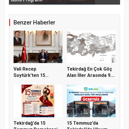
Benzer Haberler
Vali Recep
Tekirdağ En Çok Göç
Soytürk'ten 15
Alan İller Arasında 9.
Temmuz Demokrasi
Sı...
Ve...
Tekirdağ'da 15
15 Temmuz’da