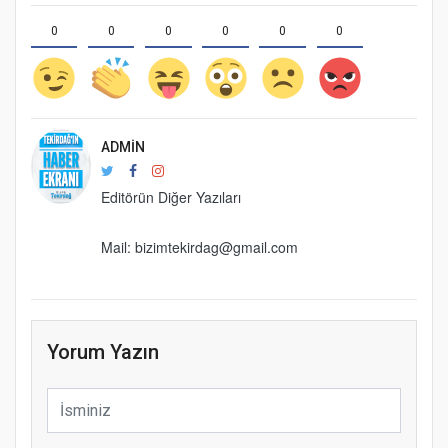
0
0
0
0
0
0
ADMIN
Editörün Diğer Yazıları
Mail: bizimtekirdag@gmail.com
Yorum Yazın