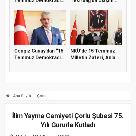
Temmuz Demokrasi
Tekirdağ’da Ulaşım
ve Millî Birl...
Ücretsiz
Cengiz Günay’dan “15
NKÜ'de 15 Temmuz
Temmuz Demokrasi
Milletin Zaferi, Anlam
Ve Mill...
ve Ma...
Ana Sayfa
Çorlu
İlim Yayma Cemiyeti Çorlu Şubesi 75.
Yılı Gururla Kutladı