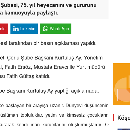
 Şubesi, 75. yıl heyecanını ve gururunu
la kamuoyuyla paylaştı.
inle
Linkedin
WhatsApp
si tarafından bir basın açıklaması yapıldı.
ti Çorlu Şube Başkanı Kurtuluş Ay, Yönetim
l, Fatih Ersöz, Mustafa Eravcı ile Yurt müdürü
ı Fatih Gültaş katıldı.
be Başkanı Kurtuluş Ay yaptığı açıklamada;
önce başlayan bir arayışa uzanır. Dünyevi düşüncenin
Müslüman topluluklar, yetim ve kimsesiz çocukların
Köşe
 kurarak kendi irfan kurumlarını oluşturmuşlardır. O