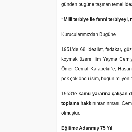
günden bugüne taşınan temel idea
“Millî terbiye ile fenni terbiyeyi, 
Kurucularımızdan Bugüne
1951’de 68 idealist, fedakar, gü
koymak üzere İlim Yayma Cemiye
Ömer Cemal Karabekir’e, Hasan 
pek çok öncü isim, bugün milyonlar
1953’te
kamu yararına çalışan 
toplama hakkı
nın
tanınması, Cemiy
olmuştur.
Eğitime Adanmış 75 Yıl