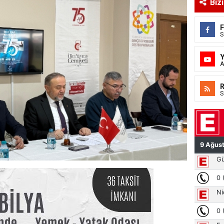
Biz
S
A
S