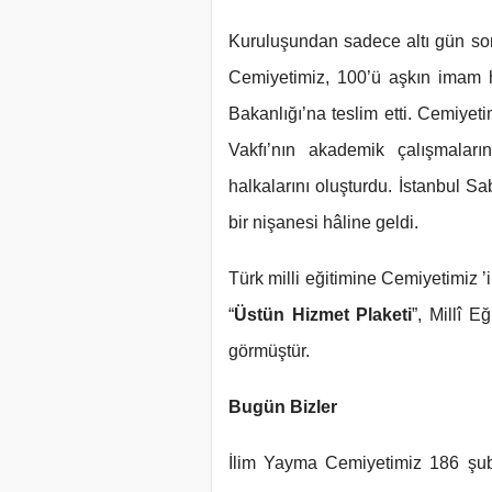
Kuruluşundan sadece altı gün son
Cemiyetimiz, 100’ü aşkın imam ha
Bakanlığı’na teslim etti. Cemiyeti
Vakfı’nın akademik çalışmaları
halkalarını oluşturdu. İstanbul S
bir nişanesi hâline geldi.
Türk milli eğitimine Cemiyetimiz 
“
Üstün Hizmet Plaketi
”, Millî E
görmüştür.
Bugün Bizler
İlim Yayma Cemiyetimiz 186 şub