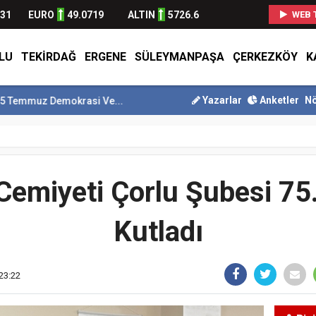
631
EURO
49.0719
ALTIN
5726.6
WEB 
LU
TEKIRDAĞ
ERGENE
SÜLEYMANPAŞA
ÇERKEZKÖY
K
Yazarlar
Anketler
Nö
Demokrasi Ve...
Tekirdağ En Çok Göç Alan İller Arasında 9. Sı...
Sü
Cemiyeti Çorlu Şubesi 75. 
Kutladı
 23:22