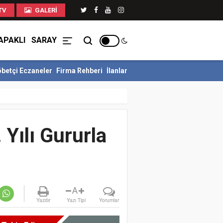
TV
GALERI
APAKLI
SARAY
betçi Eczaneler
Firma Rehberi
İlanlar
leymanpaşa Sahillerinde İzinsiz Şezlonglar...
Tekirdağ'da 15 Temmu
Yılı Gururla
A
Yazdır
Yazı Tipi
Yorumlar