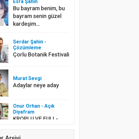
Esra Şahin
Bu bayram benim, bu
bayram senin güzel
kardeşim…
Serdar Şahin -
Çözümleme
Çorlu Botanik Festivali
Murat Sevgi
Adaylar neye aday
Onur Orhan - Açık
Diyafram
KROPLU VE FULL-
FRAME
r Arşivi