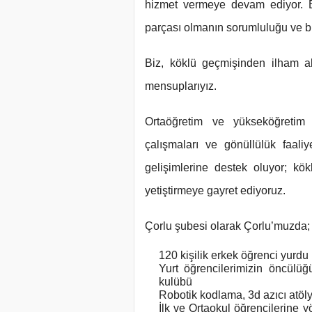
hizmet vermeye devam ediyor. B
parçası olmanın sorumluluğu ve bil
Biz, köklü geçmişinden ilham a
mensuplarıyız.
Ortaöğretim ve yükseköğretim a
çalışmaları ve gönüllülük faali
gelişimlerine destek oluyor; kökl
yetiştirmeye gayret ediyoruz.
Çorlu şubesi olarak Çorlu’muzda;
120 kişilik erkek öğrenci yurdu
Yurt öğrencilerimizin öncül
kulübü
Robotik kodlama, 3d azıcı atöly
İlk ve Ortaokul öğrencilerine y