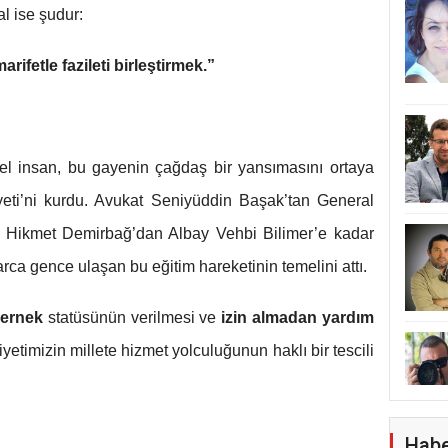
l ise şudur:
marifetle fazileti birleştirmek.”
zel insan, bu gayenin çağdaş bir yansımasını ortaya
ti’ni kurdu. Avukat Seniyüddin Başak’tan General
Hikmet Demirbağ’dan Albay Vehbi Bilimer’e kadar
ca gence ulaşan bu eğitim hareketinin temelini attı.
dernek
statüsünün verilmesi ve
izin almadan yardım
etimizin millete hizmet yolculuğunun haklı bir tescili
Habe