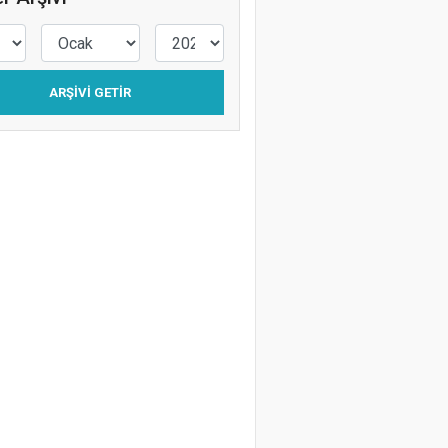
Levent Silistre
Kafalar Karışık
ARŞIVI GETIR