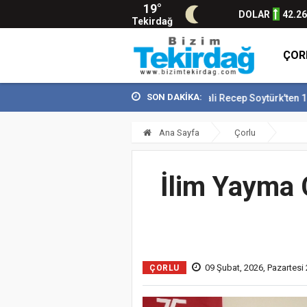
19°
DOLAR
42.2
Tekirdağ
ÇOR
SON DAKİKA:
Vali Recep Soytürk'ten 15 Temmuz 
Ana Sayfa
Çorlu
İlim Yayma 
09 Şubat, 2026, Pazartesi
ÇORLU