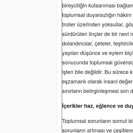
bireyciliğin kutsanması bağlam
toplumsal duyarsızlığın hâki
troller üzerinden yoksullar, gö
sürdürülen linçler de bir nev
dolandırıcılar, çeteler, teşhirc
yayılan düşünce ve eylem biçi
sonucunda toplumsal güvensizli
işten bile değildir. Bu sürece
eşzamanlı olarak insani değer
sınırların belirginleşmesi son 
İçerikler haz, eğlence ve d
Toplumsal sorunların somut bir 
sorunların artması ve çeşitle