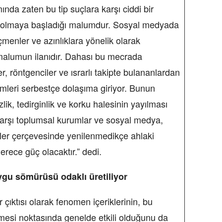
ında zaten bu tip suçlara karşı ciddi bir
m olmaya başladığı malumdur. Sosyal medyada
çmenler ve azınlıklara yönelik olarak
i malumun ilanıdır. Dahası bu mecrada
iler, röntgenciler ve ısrarlı takipte bulananlardan
mleri serbestçe dolaşıma giriyor. Bunun
k, tedirginlik ve korku halesinin yayılması
 karşı toplumsal kurumlar ve sosyal medya,
ler çerçevesinde yenilenmedikçe ahlaki
derece güç olacaktır.” dedi.
uygu sömürüsü odaklı üretiliyor
çıktısı olarak fenomen içeriklerinin, bu
nmesi noktasında genelde etkili olduğunu da