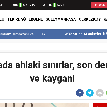
631
EURO
49.0719
ALTIN
5726.6
WEB 
LU
TEKIRDAĞ
ERGENE
SÜLEYMANPAŞA
ÇERKEZKÖY
K
Yazarlar
Anketler
Nö
rasi Ve...
Tekirdağ En Çok Göç Alan İller Arasında 9. Sı...
Süleyma
a ahlaki sınırlar, son d
ve kaygan!