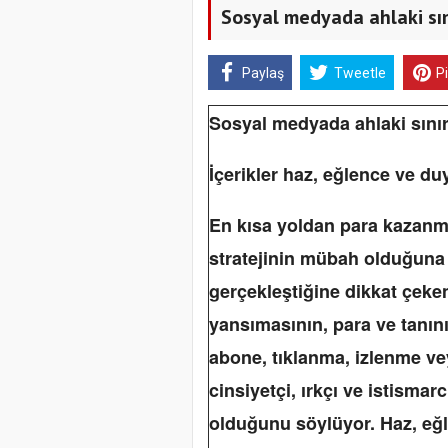
Sosyal medyada ahlaki sın
Paylaş
Tweetle
P
Sosyal medyada ahlaki sını
İçerikler haz, eğlence ve d
En kısa yoldan para kazanm
stratejinin mübah olduğuna 
gerçekleştiğine dikkat çek
yansımasının, para ve tanını
abone, tıklanma, izlenme ve
cinsiyetçi, ırkçı ve istismar
olduğunu söylüyor.
Haz, eğ