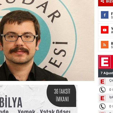
Biz
S
A
S