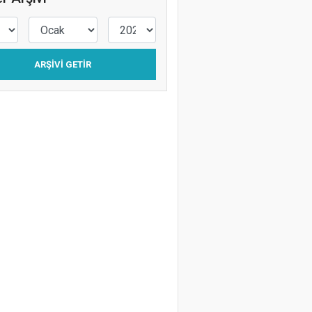
Levent Silistre
Kafalar Karışık
ARŞIVI GETIR