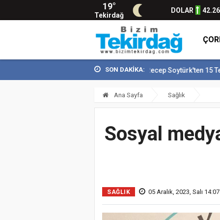
19°
DOLAR
42.2
Tekirdağ
ÇOR
SON DAKİKA:
Vali Recep Soytürk'ten 15 Temmuz Demok
Ana Sayfa
Sağlık
Sosyal medyad
05 Aralık, 2023, Salı 14:07
SAĞLIK