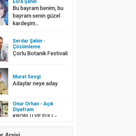
Esra Şahin
Bu bayram benim, bu
bayram senin güzel
kardeşim…
Serdar Şahin -
Çözümleme
Çorlu Botanik Festivali
Murat Sevgi
Adaylar neye aday
Onur Orhan - Açık
Diyafram
KROPLU VE FULL-
FRAME
r Arşivi