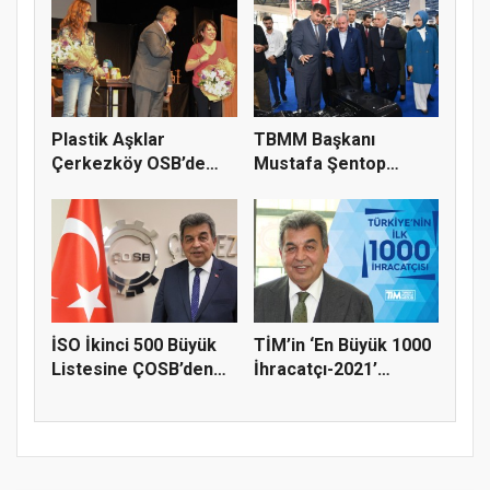
Plastik Aşklar
TBMM Başkanı
Çerkezköy OSB’de
Mustafa Şentop
Sahnelendi
Çerkezköy Endüstr...
İSO İkinci 500 Büyük
TİM’in ‘En Büyük 1000
Listesine ÇOSB’den
İhracatçı-2021’
17 Fi...
Listesi...