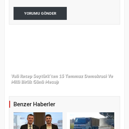
YORUMU GÖNDER
Vali Recep Soytürk'ten 15 Temmuz Demokrasi Ve
Tek
Milli Birlik Günü Mesajı
Gü
Benzer Haberler