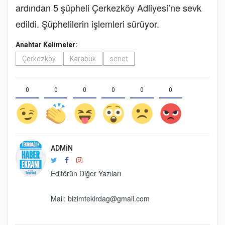
ardından 5 şüpheli Çerkezköy Adliyesi’ne sevk
edildi. Şüphelilerin işlemleri sürüyor.
Anahtar Kelimeler:
Çerkezköy
Karabük
senet
0
0
0
0
0
0
ADMIN
Editörün Diğer Yazıları
Mail: bizimtekirdag@gmail.com