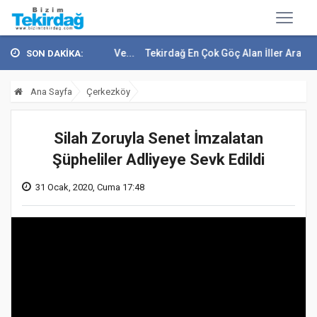
mmuz Demokrasi Ve...
Tekirdağ En Çok Göç Alan İller Arasında 9. Sı..
SON DAKİKA:
Ana Sayfa
Çerkezköy
Silah Zoruyla Senet İmzalatan
Şüpheliler Adliyeye Sevk Edildi
31 Ocak, 2020, Cuma 17:48