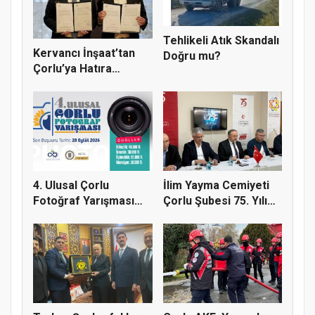
Tehlikeli Atık Skandalı
Kervancı İnşaat’tan
Doğru mu?
Çorlu’ya Hatıra
Ormanı
4. Ulusal Çorlu
İlim Yayma Cemiyeti
Fotoğraf Yarışması
Çorlu Şubesi 75. Yılı
Başladı
Gur...