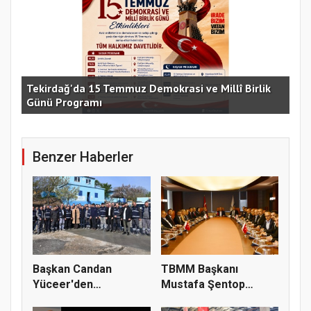
e
Tekirdağ'da 15 Temmuz Demokrasi ve Millî Birlik
Günü Programı
15 
Benzer Haberler
Başkan Candan
TBMM Başkanı
Yüceer'den
Mustafa Şentop
Çerkezköy Mesaisi
Çerkezköy TSO’yu...