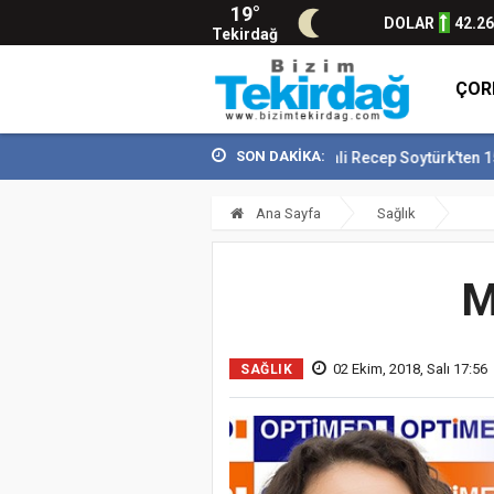
19°
DOLAR
42.2
Tekirdağ
ÇOR
SON DAKİKA:
Vali Recep Soytürk'ten 15 Temmuz 
Ana Sayfa
Sağlık
M
02 Ekim, 2018, Salı 17:56
SAĞLIK