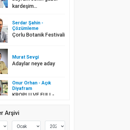
kardeşim…
Serdar Şahin -
Çözümleme
Çorlu Botanik Festivali
Murat Sevgi
Adaylar neye aday
Onur Orhan - Açık
Diyafram
KROPLU VE FULL-
FRAME
r Arşivi
Levent Silistre
Kafalar Karışık