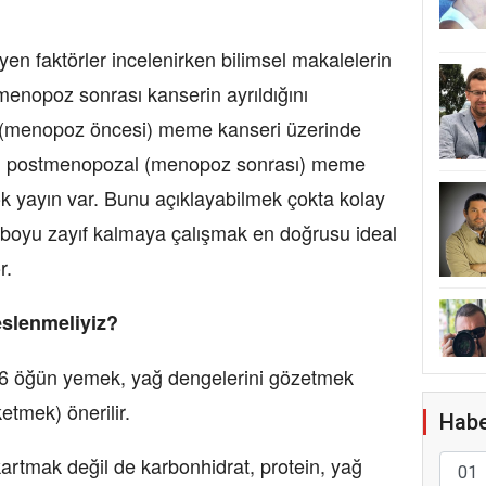
yen faktörler incelenirken bilimsel makalelerin
nopoz sonrası kanserin ayrıldığını
 (menopoz öncesi) meme kanseri üzerinde
ken, postmenopozal (menopoz sonrası) meme
çok yayın var. Bunu açıklayabilmek çokta kolay
t boyu zayıf kalmaya çalışmak en doğrusu ideal
r.
eslenmeliyiz?
 6 öğün yemek, yağ dengelerini gözetmek
etmek) önerilir.
Habe
rtmak değil de karbonhidrat, protein, yağ