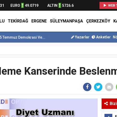
631
EURO
49.0719
ALTIN
5726.6
WEB 
LU
TEKIRDAĞ
ERGENE
SÜLEYMANPAŞA
ÇERKEZKÖY
K
Yazarlar
Anketler
Nö
Demokrasi Ve...
Tekirdağ En Çok Göç Alan İller Arasında 9. Sı...
Sü
eme Kanserinde Beslen
Biz