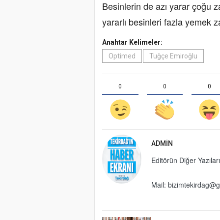
Besinlerin de azı yarar çoğu z
yararlı besinleri fazla yemek z
Anahtar Kelimeler:
Optimed
Tuğçe Emiroğlu
0
0
0
ADMIN
Editörün Diğer Yazıları
Mail: bizimtekirdag@