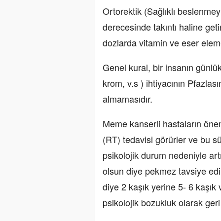
Ortorektik (Sağlıklı beslenmey
derecesinde takıntı haline get
dozlarda vitamin ve eser eleme
Genel kural, bir insanın günl
krom, v.s ) ihtiyacının Pfazla
almamasıdır.
Meme kanserli hastaların önem
(RT) tedavisi görürler ve bu sü
psikolojik durum nedeniyle art
olsun diye pekmez tavsiye edil
diye 2 kaşık yerine 5- 6 kaşık 
psikolojik bozukluk olarak geri