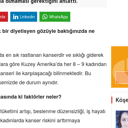
da olmaması gerektiğini anlattı.
inle
Linkedin
WhatsApp
k bir diyetisyen gözüyle baktığınızda ne
 en sık rastlanan kanserdir ve sıklığı giderek
alara göre Kuzey Amerika’da her 8 – 9 kadından
seri ile karşılaşacağı bilinmektedir. Bu
lkemizde de durum aynıdır.
sında ki faktörler neler?
Köşe
üketimi artışı, beslenme düzensizliği, iş hayatı
 kadınlarda kanser riskini arttırmaya