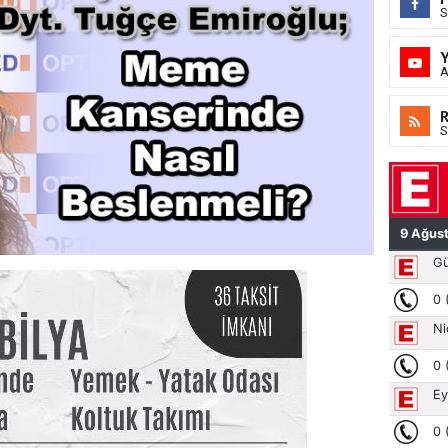
S
A
S