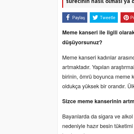
sürecinin nasıl olması ya 
Paylaş
Tweetle
P
Meme kanseri ile ilgili olara
düşüyorsunuz?
Meme kanseri kadınlar arasında
artmaktadır. Yapılan araştırm
birinin, ömrü boyunca meme kan
oldukça yüksek bir orandır. Ü
Sizce meme kanserinin artma
Bayanlarda da sigara ve alkol t
nedeniyle hazır besin tüketimi