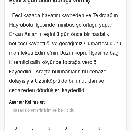
Eşini 3 gün önce toprağa vermiş
Feci kazada hayatını kaybeden ve Tekirdağ’ın
Hayrabolu ilçesinde minibüs şoförlüğü yapan
Erkan Aslan’ın eşini 3 gün önce bir hastalık
neticesi kaybettiği ve geçtiğimiz Cumartesi günü
memleketi Edirne’nin Uuzunköprü İlçesi’ne bağlı
Kiremitçisalih köyünde toprağa verdiği
kaydedildi. Araçta bulunanların bu cenaze
dolayısıyla Uzunköprü’de bulundukları ve
cenazeden döndükleri kaydedildi.
Anahtar Kelimeler:
kazada ölenlerin isimleri belli oldu
0
0
0
0
0
0