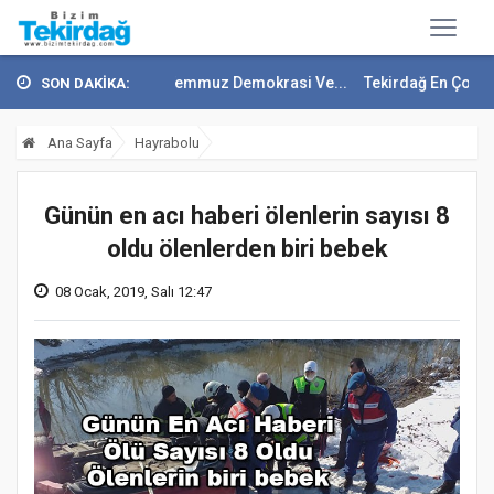
ep Soytürk'ten 15 Temmuz Demokrasi Ve...
Tekirdağ En Çok Göç Alan 
SON DAKİKA:
Ana Sayfa
Hayrabolu
Günün en acı haberi ölenlerin sayısı 8
oldu ölenlerden biri bebek
08 Ocak, 2019, Salı 12:47