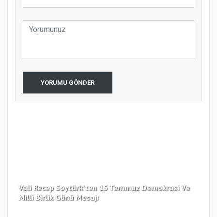
YORUMU GÖNDER
Vali Recep Soytürk'ten 15 Temmuz Demokrasi Ve
Tek
Milli Birlik Günü Mesajı
Gü