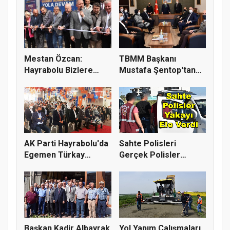
Mestan Özcan:
TBMM Başkanı
Hayrabolu Bizlere
Mustafa Şentop'tan
Gönlünü Açtı
Hayrabolu'ya...
AK Parti Hayrabolu'da
Sahte Polisleri
Egemen Türkay
Gerçek Polisler
Güven Taz...
Yakaladı
Başkan Kadir Albayrak
Yol Yapım Çalışmaları