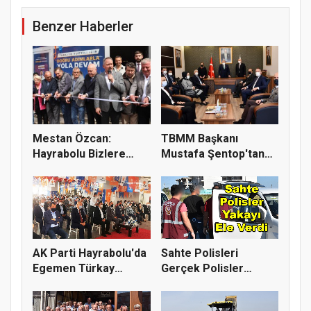
Benzer Haberler
Mestan Özcan:
TBMM Başkanı
Hayrabolu Bizlere
Mustafa Şentop'tan
Gönlünü Açtı
Hayrabolu'ya...
AK Parti Hayrabolu'da
Sahte Polisleri
Egemen Türkay
Gerçek Polisler
Güven Taz...
Yakaladı