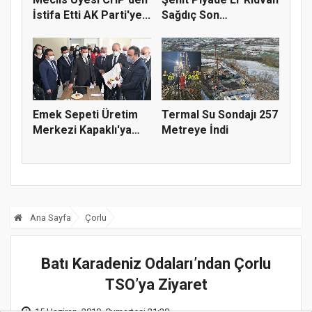
İstifa Etti AK Parti'ye...
Sağdıç Son
Yolculuğuna...
Emek Sepeti Üretim
Termal Su Sondajı 257
Merkezi Kapaklı'ya
Metreye İndi
Değer K...
Ana Sayfa
Çorlu
Batı Karadeniz Odaları’ndan Çorlu
TSO’ya Ziyaret
15 Haziran, 2019, Cumartesi 21:20