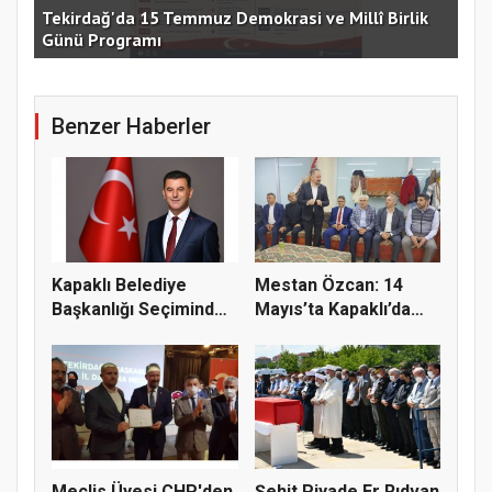
e
Tekirdağ'da 15 Temmuz Demokrasi ve Millî Birlik
Günü Programı
15 
Benzer Haberler
Kapaklı Belediye
Mestan Özcan: 14
Başkanlığı Seçiminde
Mayıs’ta Kapaklı’da
Oy Dağı...
Destan Y...
Meclis Üyesi CHP'den
Şehit Piyade Er Rıdvan