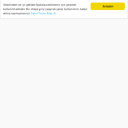
Sitemizden en iyi şekilde faydalanabilmeniz için çerezler
Anladım
kullanılmaktadır. Bu siteye giriş yaparak çerez kullanımını kabul
etmiş sayılıyorsunuz.
Daha Fazla Bilgi Al
Ana Sayfa
Web TV
Foto Galeri
Yazarlar