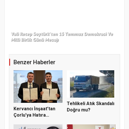
Vali Recep Soytürk'ten 15 Temmuz Demokrasi Ve
Tek
Milli Birlik Günü Mesajı
Gü
Benzer Haberler
Tehlikeli Atık Skandalı
Kervancı İnşaat’tan
Doğru mu?
Çorlu’ya Hatıra
Ormanı