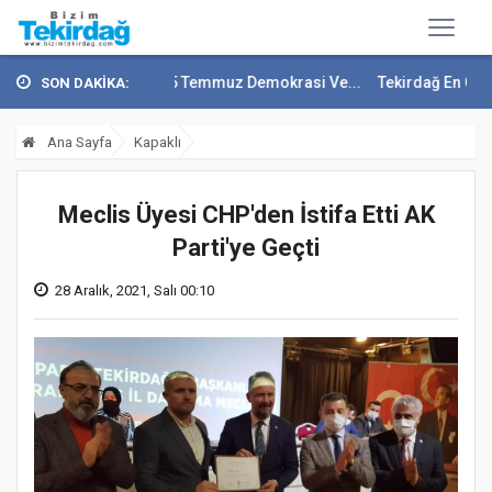
ep Soytürk'ten 15 Temmuz Demokrasi Ve...
Tekirdağ En Çok Göç Alan 
SON DAKİKA:
Ana Sayfa
Kapaklı
Meclis Üyesi CHP'den İstifa Etti AK
Parti'ye Geçti
28 Aralık, 2021, Salı 00:10