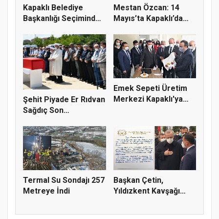
Kapaklı Belediye
Mestan Özcan: 14
Başkanlığı Seçiminde
Mayıs’ta Kapaklı’da
Oy Dağı...
Destan Y...
Emek Sepeti Üretim
Merkezi Kapaklı'ya
Şehit Piyade Er Rıdvan
Değer K...
Sağdıç Son
Yolculuğuna...
Termal Su Sondajı 257
Başkan Çetin,
Metreye İndi
Yıldızkent Kavşağı
Projesini Cu...