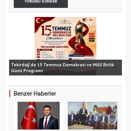
YORUMU GÖNDER
e
Tekirdağ'da 15 Temmuz Demokrasi ve Millî Birlik
Günü Programı
15 
Benzer Haberler