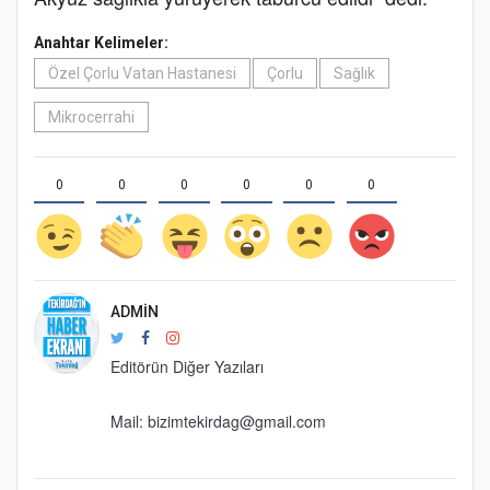
Anahtar Kelimeler:
Özel Çorlu Vatan Hastanesi
Çorlu
Sağlık
Mikrocerrahi
0
0
0
0
0
0
ADMIN
Editörün Diğer Yazıları
Mail: bizimtekirdag@gmail.com