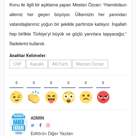
Konu ile ilgili bir açıklama yapan Mestan Özcan: “Hamdolsun
ailemiz her geçen büyüyor. Ülkemizin her yanından
vatandaşlarımız yoğun bir şekilde partimize katılıyor. İnşallah
hep birlikte Türkiye’yi büyük ve güçlü yarınlara taşıyacağız.”
İfadelerini kullandı.
Anahtar Kelimeler:
CHP
Kapaklı
AK Parti
Mestan Özcan
0
0
0
0
0
0
ADMIN
Editörün Diğer Yazıları