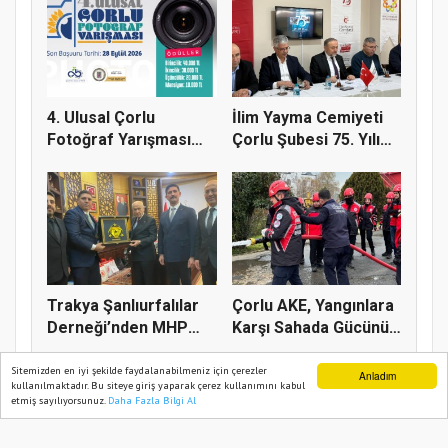
4. Ulusal Çorlu
İlim Yayma Cemiyeti
Fotoğraf Yarışması
Çorlu Şubesi 75. Yılı
Başladı
Gur...
Trakya Şanlıurfalılar
Çorlu AKE, Yangınlara
Derneği’nden MHP
Karşı Sahada Gücünü
Genel...
Art...
Sitemizden en iyi şekilde faydalanabilmeniz için çerezler
Anladım
kullanılmaktadır. Bu siteye giriş yaparak çerez kullanımını kabul
etmiş sayılıyorsunuz.
Daha Fazla Bilgi Al
Ana Sayfa
Web TV
Foto Galeri
Yazarlar