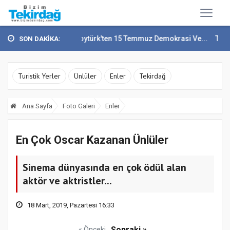
Vali Recep Soytürk'ten 15 Temmuz Demokrasi Ve...
Tekirdağ En Çok
SON DAKİKA:
Turistik Yerler
Ünlüler
Enler
Tekirdağ
Ana Sayfa
Foto Galeri
Enler
En Çok Oscar Kazanan Ünlüler
Sinema dünyasında en çok ödül alan
aktör ve aktristler...
18 Mart, 2019, Pazartesi 16:33
Sonraki »
« Önceki