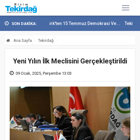
Vali Recep Soytürk'ten 15 Temmuz Demokrasi Ve...
Tekirdağ En Çok 
SON DAKİKA:
Ana Sayfa
Tekirdağ
Yeni Yılın İlk Meclisini Gerçekleştirildi
09 Ocak, 2025, Perşembe 13:03