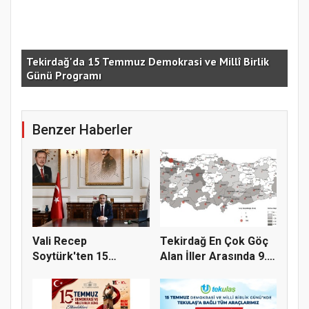
e
Tekirdağ'da 15 Temmuz Demokrasi ve Millî Birlik
Günü Programı
15 
Benzer Haberler
Vali Recep
Tekirdağ En Çok Göç
Soytürk'ten 15
Alan İller Arasında 9.
Temmuz Demokrasi
Sı...
Ve...