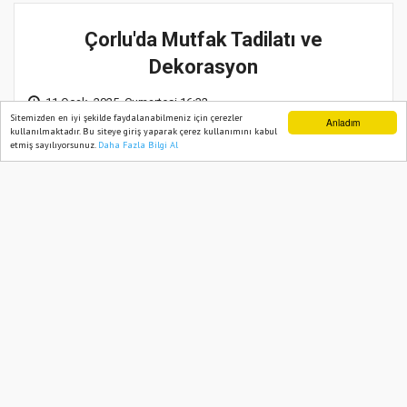
Çorlu'da Mutfak Tadilatı ve
Dekorasyon
11 Ocak, 2025, Cumartesi 16:32
Sitemizden en iyi şekilde faydalanabilmeniz için çerezler
Anladım
kullanılmaktadır. Bu siteye giriş yaparak çerez kullanımını kabul
etmiş sayılıyorsunuz.
Daha Fazla Bilgi Al
Ana Sayfa
Web TV
Foto Galeri
Yazarlar