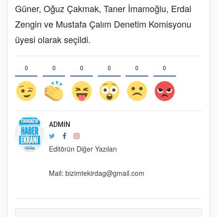
Güner, Oğuz Çakmak, Taner İmamoğlu, Erdal
Zengin ve Mustafa Çalım Denetim Komisyonu
üyesi olarak seçildi.
0
0
0
0
0
0
ADMIN
Editörün Diğer Yazıları
Mail: bizimtekirdag@gmail.com