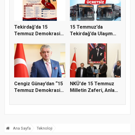
Tekirdağ'da 15
15 Temmuz’da
Temmuz Demokrasi
Tekirdağ’da Ulaşım
ve Millî Birl...
Ücretsiz
Cengiz Günay’dan “15
NKÜ'de 15 Temmuz
Temmuz Demokrasi
Milletin Zaferi, Anlam
Ve Mill...
ve Ma...
Ana Sayfa
Teknoloji