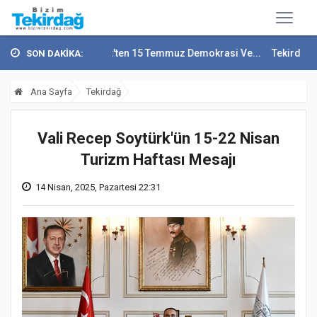
i Recep Soytürk'ten 15 Temmuz Demokrasi Ve...
Tekirdağ En Çok Göç
SON DAKİKA:
Ana Sayfa
Tekirdağ
Vali Recep Soytürk'ün 15-22 Nisan
Turizm Haftası Mesajı
14 Nisan, 2025, Pazartesi 22:31