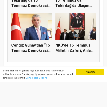
Tekirdağ'da 15
15 Temmuz’da
Temmuz Demokrasi
Tekirdağ’da Ulaşım
ve Millî Birl...
Ücretsiz
Cengiz Günay’dan “15
NKÜ'de 15 Temmuz
Temmuz Demokrasi
Milletin Zaferi, Anlam
Ve Mill...
ve Ma...
Sitemizden en iyi şekilde faydalanabilmeniz için çerezler
Anladım
kullanılmaktadır. Bu siteye giriş yaparak çerez kullanımını kabul
etmiş sayılıyorsunuz.
Daha Fazla Bilgi Al
Ana Sayfa
Web TV
Foto Galeri
Yazarlar
Ana Sayfa
Çerkezköy
Başkan Candan Yüceer'den Çerkezköy
Mesaisi