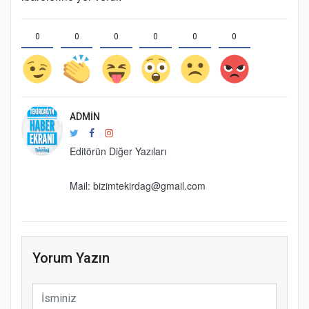
0
0
0
0
0
0
ADMIN
Editörün Diğer Yazıları
Mail: bizimtekirdag@gmail.com
Yorum Yazın