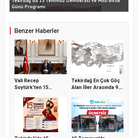
e
Tekirdağ'da 15 Temmuz Demokrasi ve Millî Birlik
Günü Programı
15 
Benzer Haberler
Vali Recep
Tekirdağ En Çok Göç
Soytürk'ten 15
Alan İller Arasında 9.
Temmuz Demokrasi
Sı...
Ve...