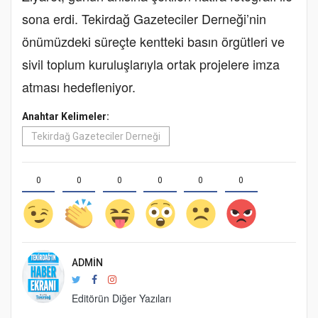
sona erdi. Tekirdağ Gazeteciler Derneği’nin
önümüzdeki süreçte kentteki basın örgütleri ve
sivil toplum kuruluşlarıyla ortak projelere imza
atması hedefleniyor.
Anahtar Kelimeler:
Tekirdağ Gazeteciler Derneği
0
0
0
0
0
0
ADMIN
Editörün Diğer Yazıları