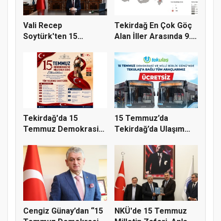
Vali Recep
Tekirdağ En Çok Göç
Soytürk'ten 15
Alan İller Arasında 9.
Temmuz Demokrasi
Sı...
Ve...
Tekirdağ'da 15
15 Temmuz’da
Temmuz Demokrasi
Tekirdağ’da Ulaşım
ve Millî Birl...
Ücretsiz
Cengiz Günay’dan “15
NKÜ'de 15 Temmuz