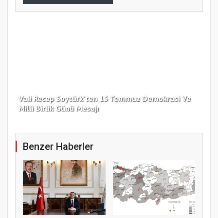
Vali Recep Soytürk'ten 15 Temmuz Demokrasi Ve
Tek
Milli Birlik Günü Mesajı
Gü
Benzer Haberler