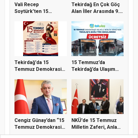
Vali Recep
Tekirdağ En Çok Göç
Soytürk'ten 15
Alan İller Arasında 9.
Temmuz Demokrasi
Sı...
Ve...
Tekirdağ'da 15
15 Temmuz’da
Temmuz Demokrasi
Tekirdağ’da Ulaşım
ve Millî Birl...
Ücretsiz
Cengiz Günay’dan “15
NKÜ'de 15 Temmuz
Temmuz Demokrasi
Milletin Zaferi, Anlam
Ve Mill...
ve Ma...