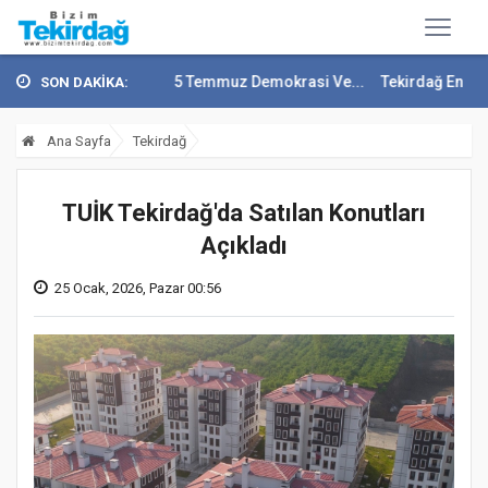
p Soytürk'ten 15 Temmuz Demokrasi Ve...
Tekirdağ En Çok Göç Alan İ
SON DAKİKA:
Ana Sayfa
Tekirdağ
TUİK Tekirdağ'da Satılan Konutları
Açıkladı
25 Ocak, 2026, Pazar 00:56