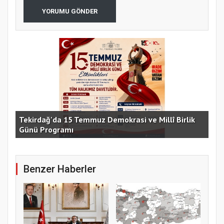
YORUMU GÖNDER
e
Tekirdağ'da 15 Temmuz Demokrasi ve Millî Birlik
Günü Programı
15 
Benzer Haberler