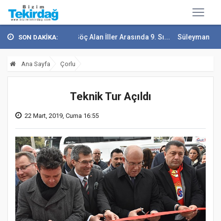
kirdağ En Çok Göç Alan İller Arasında 9. Sı...
Süleymanpaşa Sahiller
SON DAKİKA:
Ana Sayfa
Çorlu
Teknik Tur Açıldı
22 Mart, 2019, Cuma 16:55