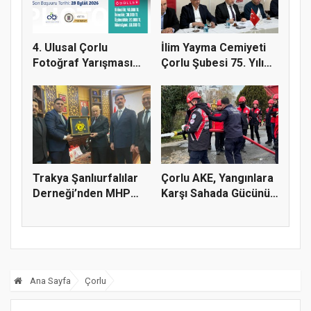
4. Ulusal Çorlu
İlim Yayma Cemiyeti
Fotoğraf Yarışması
Çorlu Şubesi 75. Yılı
Başladı
Gur...
Trakya Şanlıurfalılar
Çorlu AKE, Yangınlara
Derneği’nden MHP
Karşı Sahada Gücünü
Genel...
Art...
Ana Sayfa
Çorlu