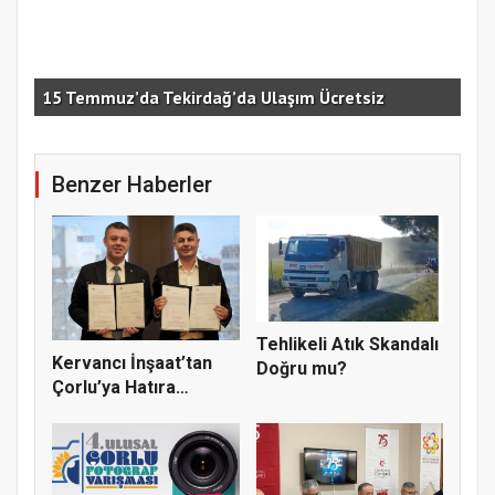
k
Cen
15 Temmuz’da Tekirdağ’da Ulaşım Ücretsiz
Bir
Benzer Haberler
Tehlikeli Atık Skandalı
Kervancı İnşaat’tan
Doğru mu?
Çorlu’ya Hatıra
Ormanı