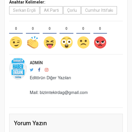
Anahtar Kelimeler:
Serkan Erçili
AK Parti
Çorlu
Cumhur İttifakı
0
0
0
0
0
0
ADMIN
Editörün Diğer Yazıları
Mail: bizimtekirdag@gmail.com
Yorum Yazın