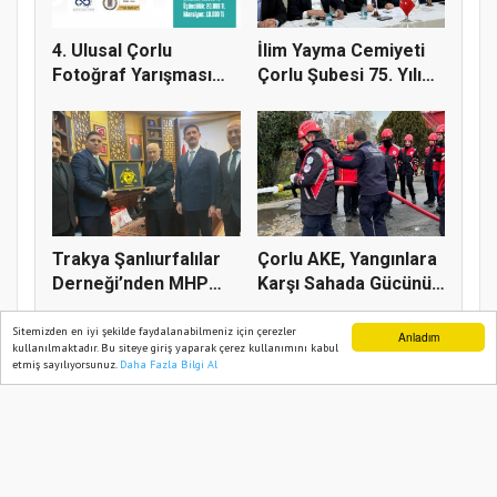
4. Ulusal Çorlu
İlim Yayma Cemiyeti
Fotoğraf Yarışması
Çorlu Şubesi 75. Yılı
Başladı
Gur...
Trakya Şanlıurfalılar
Çorlu AKE, Yangınlara
Derneği’nden MHP
Karşı Sahada Gücünü
Genel...
Art...
Sitemizden en iyi şekilde faydalanabilmeniz için çerezler
Anladım
kullanılmaktadır. Bu siteye giriş yaparak çerez kullanımını kabul
etmiş sayılıyorsunuz.
Daha Fazla Bilgi Al
Ana Sayfa
Web TV
Foto Galeri
Yazarlar
BIZIM TEKIRDAĞ 2021
Yazılım |
Onemsoft