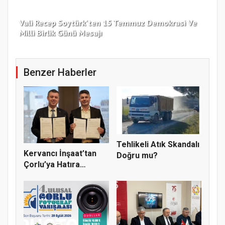
Vali Recep Soytürk'ten 15 Temmuz Demokrasi Ve
Tek
Milli Birlik Günü Mesajı
Gü
Benzer Haberler
Tehlikeli Atık Skandalı
Kervancı İnşaat’tan
Doğru mu?
Çorlu’ya Hatıra
Ormanı