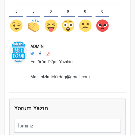
0
0
0
0
0
0
ADMIN
Editörün Diğer Yazıları
Mail: bizimtekirdag@gmail.com
Yorum Yazın