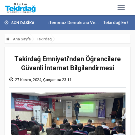
p Soytürk'ten 15 Temmuz Demokrasi Ve...
Tekirdağ En Çok Göç Alan İ
SON DAKİKA:
Ana Sayfa
Tekirdağ
Tekirdağ Emniyeti'nden Öğrencilere
Güvenli İnternet Bilgilendirmesi
27 Kasım, 2024, Çarşamba 23:11