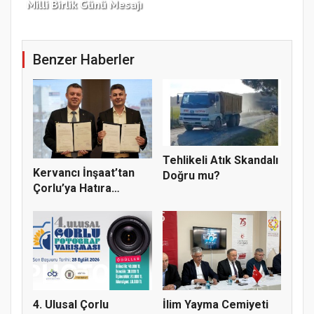
Milli Birlik Günü Mesajı
Gü
Benzer Haberler
Tehlikeli Atık Skandalı
Kervancı İnşaat’tan
Doğru mu?
Çorlu’ya Hatıra
Ormanı
4. Ulusal Çorlu
İlim Yayma Cemiyeti