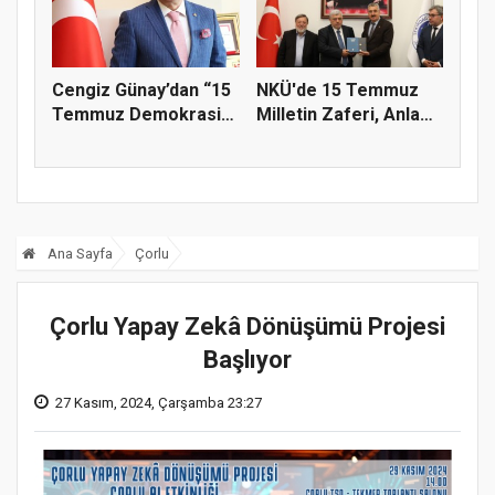
Cengiz Günay’dan “15
NKÜ'de 15 Temmuz
Temmuz Demokrasi
Milletin Zaferi, Anlam
Ve Mill...
ve Ma...
Ana Sayfa
Çorlu
Çorlu Yapay Zekâ Dönüşümü Projesi
Başlıyor
27 Kasım, 2024, Çarşamba 23:27