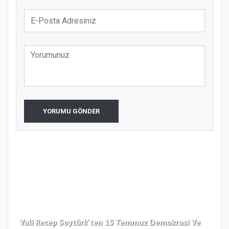
YORUMU GÖNDER
Vali Recep Soytürk'ten 15 Temmuz Demokrasi Ve
Tek