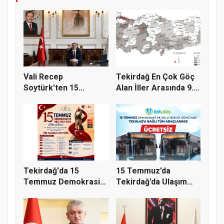
Vali Recep
Tekirdağ En Çok Göç
Soytürk'ten 15
Alan İller Arasında 9.
Temmuz Demokrasi
Sı...
Ve...
Tekirdağ'da 15
15 Temmuz’da
Temmuz Demokrasi
Tekirdağ’da Ulaşım
ve Millî Birl...
Ücretsiz