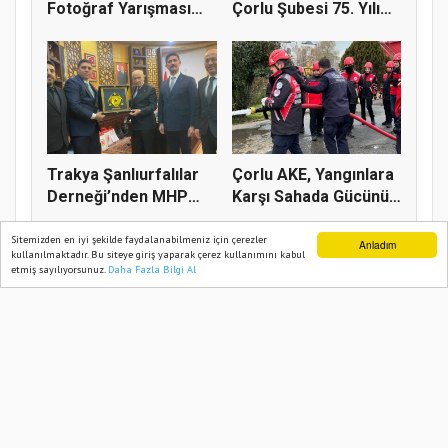
Fotoğraf Yarışması
Çorlu Şubesi 75. Yılı
Başladı
Gur...
Trakya Şanlıurfalılar
Çorlu AKE, Yangınlara
Derneği’nden MHP
Karşı Sahada Gücünü
Genel...
Art...
Sitemizden en iyi şekilde faydalanabilmeniz için çerezler
Anladım
kullanılmaktadır. Bu siteye giriş yaparak çerez kullanımını kabul
etmiş sayılıyorsunuz.
Daha Fazla Bilgi Al
Ana Sayfa
Web TV
Foto Galeri
Yazarlar
BIZIM TEKIRDAĞ 2021
Yazılım |
Onemsoft
Künye
Gizlilik Politikası
Sitene Ekle
İletişim