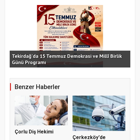
e
Tekirdağ'da 15 Temmuz Demokrasi ve Millî Birlik
Günü Programı
15 
Benzer Haberler
Çorlu Diş Hekimi
Çerkezköy'de