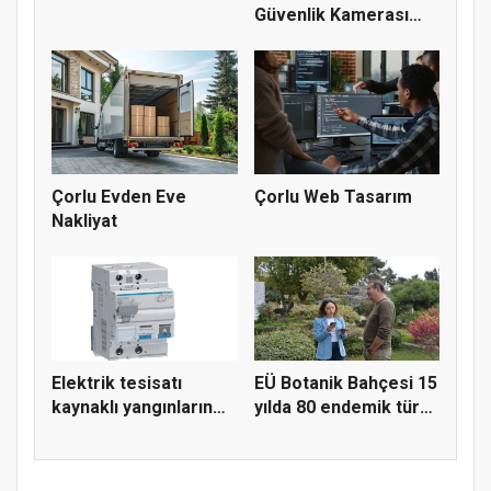
Güvenlik Kamerası
Sistemlerine İ...
Çorlu Evden Eve
Çorlu Web Tasarım
Nakliyat
Elektrik tesisatı
EÜ Botanik Bahçesi 15
kaynaklı yangınların
yılda 80 endemik türü
gizli...
b...