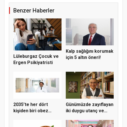
Benzer Haberler
Kalp sağlığını korumak
Lüleburgaz Çocuk ve
için 5 altın öneri!
Ergen Psikiyatristi
2035’te her dört
Günümüzde zayıflayan
kişiden biri obez
iki duygu utanç ve
olabilir
merha...