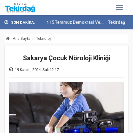
ecep Soytürk'ten 15 Temmuz Demokrasi Ve...
Tekirdağ En Çok Göç Ala
SON DAKİKA:
Ana Sayfa
Teknoloji
Sakarya Çocuk Nöroloji Kliniği
19 Kasım, 2024, Salı 12:17