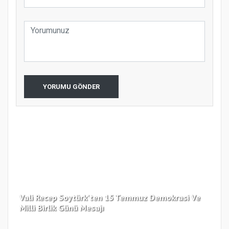
YORUMU GÖNDER
Vali Recep Soytürk'ten 15 Temmuz Demokrasi Ve
Tek
Milli Birlik Günü Mesajı
Gü