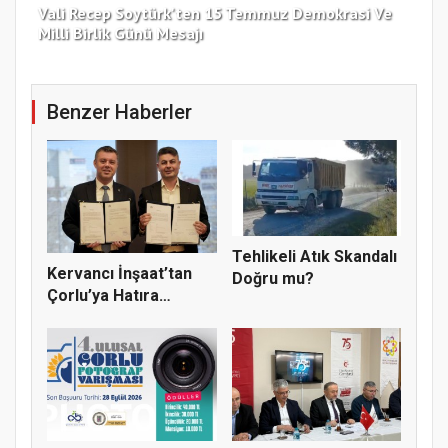
Vali Recep Soytürk'ten 15 Temmuz Demokrasi Ve
Tek
Milli Birlik Günü Mesajı
Gü
Benzer Haberler
Tehlikeli Atık Skandalı
Kervancı İnşaat’tan
Doğru mu?
Çorlu’ya Hatıra
Ormanı