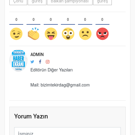
Çorlu
güreş
balkan şampiyonası
güreş
0
0
0
0
0
0
ADMIN
Editörün Diğer Yazıları
Mail: bizimtekirdag@gmail.com
Yorum Yazın