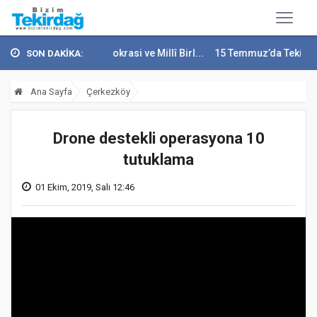
15 Temmuz Demokrasi ve Millî Birl...
15 Temmuz’da Tekirdağ’da Ula
SON DAKİKA:
Ana Sayfa
Çerkezköy
Drone destekli operasyona 10
tutuklama
01 Ekim, 2019, Salı 12:46