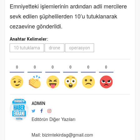
Emniyetteki işlemlerinin ardından adli mercilere
sevk edilen şüphelilerden 10’u tutuklanarak
cezaevine gönderildi.
Anahtar Kelimeler:
10 tutuklama
drone
operasyon
0
0
0
0
0
0
ADMIN
Editörün Diğer Yazıları
Mail: bizimtekirdag@gmail.com