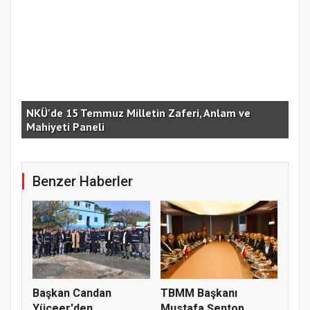
li
NKÜ'de 15 Temmuz Milletin Zaferi, Anlam ve
Rek
Mahiyeti Paneli
Bir
Benzer Haberler
Başkan Candan
TBMM Başkanı
Yüceer'den
Mustafa Şentop