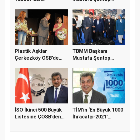
Çerkezköy Mesaisi
Çerkezköy TSO’yu...
Plastik Aşklar
TBMM Başkanı
Çerkezköy OSB’de
Mustafa Şentop
Sahnelendi
Çerkezköy Endüstr...
İSO İkinci 500 Büyük
TİM’in ‘En Büyük 1000
Listesine ÇOSB’den
İhracatçı-2021’
17 Fi...
Listesi...