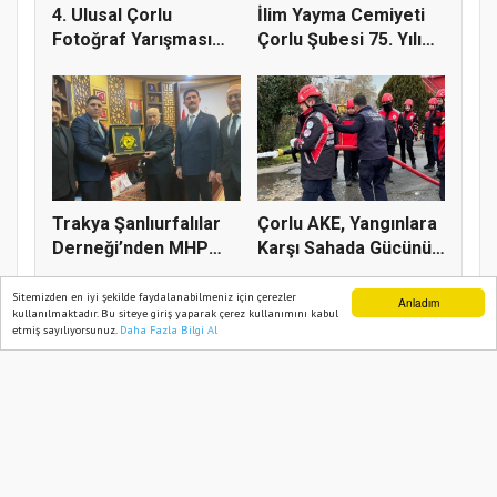
4. Ulusal Çorlu
İlim Yayma Cemiyeti
Fotoğraf Yarışması
Çorlu Şubesi 75. Yılı
Başladı
Gur...
Trakya Şanlıurfalılar
Çorlu AKE, Yangınlara
Derneği’nden MHP
Karşı Sahada Gücünü
Genel...
Art...
Sitemizden en iyi şekilde faydalanabilmeniz için çerezler
Anladım
kullanılmaktadır. Bu siteye giriş yaparak çerez kullanımını kabul
etmiş sayılıyorsunuz.
Daha Fazla Bilgi Al
Ana Sayfa
Web TV
Foto Galeri
Yazarlar
BIZIM TEKIRDAĞ 2021
Yazılım |
Onemsoft
Künye
Gizlilik Politikası
Sitene Ekle
İletişim