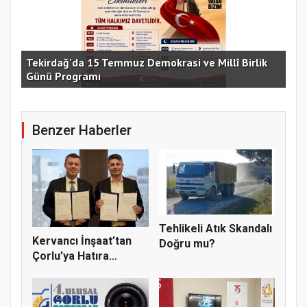
e
Tekirdağ'da 15 Temmuz Demokrasi ve Millî Birlik
Günü Programı
15 
Benzer Haberler
Tehlikeli Atık Skandalı
Kervancı İnşaat’tan
Doğru mu?
Çorlu’ya Hatıra
Ormanı