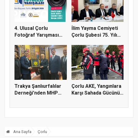
4. Ulusal Çorlu
İlim Yayma Cemiyeti
Fotoğraf Yarışması
Çorlu Şubesi 75. Yılı
Başladı
Gur...
Trakya Şanlıurfalılar
Çorlu AKE, Yangınlara
Derneği’nden MHP
Karşı Sahada Gücünü
Genel...
Art...
Ana Sayfa
Çorlu