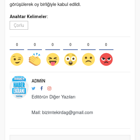
görüşülerek oy birliğiyle kabul edildi.
Anahtar Kelimeler:
Çorlu
0
0
0
0
0
0
ADMIN
Editörün Diğer Yazıları
Mail: bizimtekirdag@gmail.com