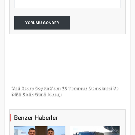
YORUMU GÖNDER
Vali Recep Soytürk'ten 15 Temmuz Demokrasi Ve
Tek
Milli Birlik Günü Mesajı
Gü
Benzer Haberler