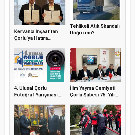
Tehlikeli Atık Skandalı
Kervancı İnşaat’tan
Doğru mu?
Çorlu’ya Hatıra
Ormanı
4. Ulusal Çorlu
İlim Yayma Cemiyeti
Fotoğraf Yarışması
Çorlu Şubesi 75. Yılı
Başladı
Gur...