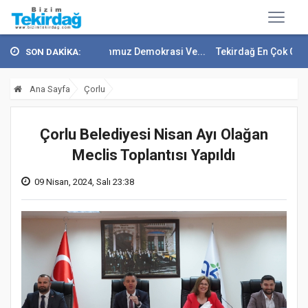
rk'ten 15 Temmuz Demokrasi Ve...
Tekirdağ En Çok Göç Alan İller Ara
SON DAKİKA:
Ana Sayfa
Çorlu
Çorlu Belediyesi Nisan Ayı Olağan
Meclis Toplantısı Yapıldı
09 Nisan, 2024, Salı 23:38