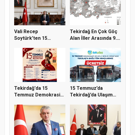
Vali Recep
Tekirdağ En Çok Göç
Soytürk'ten 15
Alan İller Arasında 9.
Temmuz Demokrasi
Sı...
Ve...
Tekirdağ'da 15
15 Temmuz’da
Temmuz Demokrasi
Tekirdağ’da Ulaşım
ve Millî Birl...
Ücretsiz