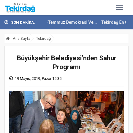
ep Soytürk'ten 15 Temmuz Demokrasi Ve...
Tekirdağ En Çok Göç Alan 
SON DAKİKA:
Ana Sayfa
Tekirdağ
Büyükşehir Belediyesi’nden Sahur
Programı
19 Mayıs, 2019, Pazar 15:35