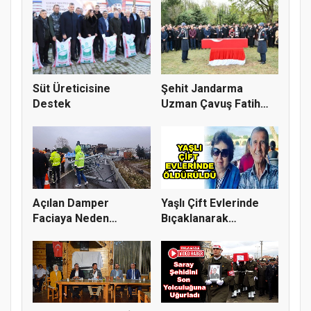
Süt Üreticisine
Şehit Jandarma
Destek
Uzman Çavuş Fatih
Berkay Akgün...
Açılan Damper
Yaşlı Çift Evlerinde
Faciaya Neden
Bıçaklanarak
Oluyordu
Öldürüldü