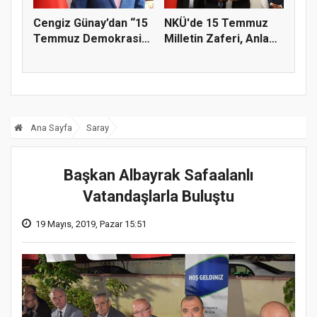
Cengiz Günay’dan “15
NKÜ'de 15 Temmuz
Temmuz Demokrasi
Milletin Zaferi, Anlam
Ve Mill...
ve Ma...
Ana Sayfa
Saray
Başkan Albayrak Safaalanlı
Vatandaşlarla Buluştu
19 Mayıs, 2019, Pazar 15:51