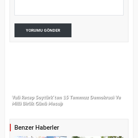
YORUMU GÖNDER
Vali Recep Soytürk'ten 15 Temmuz Demokrasi Ve
Tek
Milli Birlik Günü Mesajı
Gü
Benzer Haberler