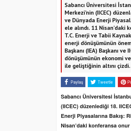
Sabancı Üniversitesi İstan
Merkezi’nin (IICEC) düzenl
ve Dünyada Enerji Piyasala
ele alındı. 11 Nisan’daki
T.C. Enerji ve Tabii Kaynak
enerji dönüşümünün önemin
Başkanı (IEA) Başkanı ve II
dönüşümünün ekonomi ve s
ile geliştiğinin altını çizdi
Paylaş
Tweetle
P
Sabancı Üniversitesi İstanbu
(IICEC) düzenlediği 18. IIC
Enerji Piyasalarına Bakış: Ri
Nisan’daki konferansa onur k