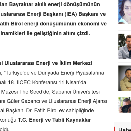
lan Bayraktar akıllı enerji dönüşümünün
uslararası Enerji Başkanı (IEA) Başkanı ve
Fatih Birol enerji dönüşümünün ekonomi ve
namikleri ile geliştiğinin altını çizdi.
l Uluslararası Enerji ve İklim Merkezi
, “Türkiye’de ve Dünyada Enerji Piyasalarına
emalı 18. IICEC Konferansı 11 Nisan’da
cı Müzesi The Seed’de, Sabancı Üniversitesi
nı Güler Sabancı ve Uluslararası Enerji Ajansı
l Başkanı Dr. Fatih Birol ev sahipliğinde
 konuğu
T.C. Enerji ve Tabii Kaynaklar
oldu.
Habe