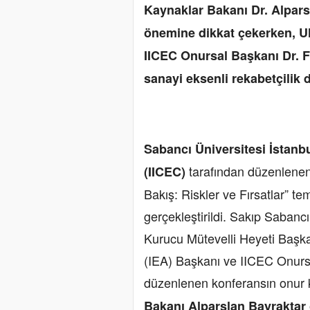
Kaynaklar Bakanı Dr. Alpars
önemine dikkat çekerken, Ul
IICEC Onursal Başkanı Dr. 
sanayi eksenli rekabetçilik di
Sabancı Üniversitesi İstanbu
tarafından düzenlenen
(IICEC)
Bakış: Riskler ve Fırsatlar” t
gerçekleştirildi. Sakıp Saban
Kurucu Mütevelli Heyeti Başka
(IEA) Başkanı ve IICEC Onursa
düzenlenen konferansın onur
Bakanı Alparslan Bayraktar