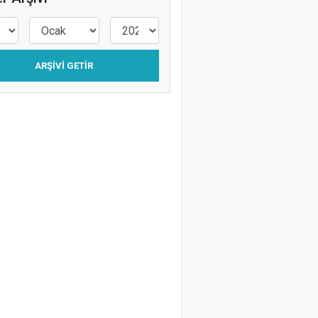
Levent Silistre
Kafalar Karışık
ARŞIVI GETIR