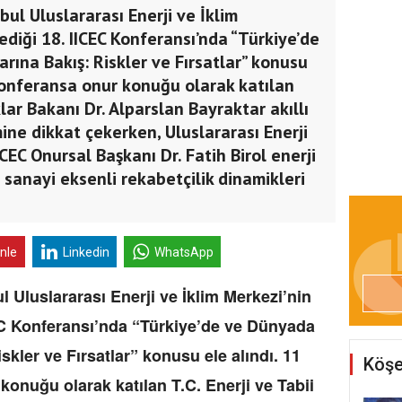
bul Uluslararası Enerji ve İklim
ediği 18. IICEC Konferansı’nda “Türkiye’de
rına Bakış: Riskler ve Fırsatlar” konusu
 konferansa onur konuğu olarak katılan
lar Bakanı Dr. Alparslan Bayraktar akıllı
e dikkat çekerken, Uluslararası Enerji
CEC Onursal Başkanı Dr. Fatih Birol enerji
anayi eksenli rekabetçilik dinamikleri
.
inle
Linkedin
WhatsApp
l Uluslararası Enerji ve İklim Merkezi’nin
EC Konferansı’nda “Türkiye’de ve Dünyada
skler ve Fırsatlar” konusu ele alındı. 11
Köşe
onuğu olarak katılan T.C. Enerji ve Tabii