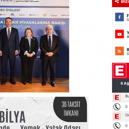
Biz
S
A
S