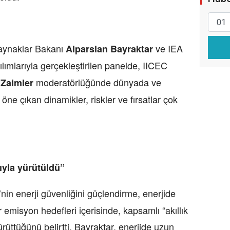
Kaynaklar Bakanı
ve IEA
Alparslan Bayraktar
tılımlarıyla gerçekleştirilen panelde, IICEC
moderatörlüğünde dünyada ve
 Zaimler
 öne çıkan dinamikler, riskler ve fırsatlar çok
ıyla yürütüldü”
’nin enerji güvenliğini güçlendirme, enerjide
r emisyon hedefleri içerisinde, kapsamlı “akıllık
ürüttüğünü belirtti. Bayraktar, enerjide uzun