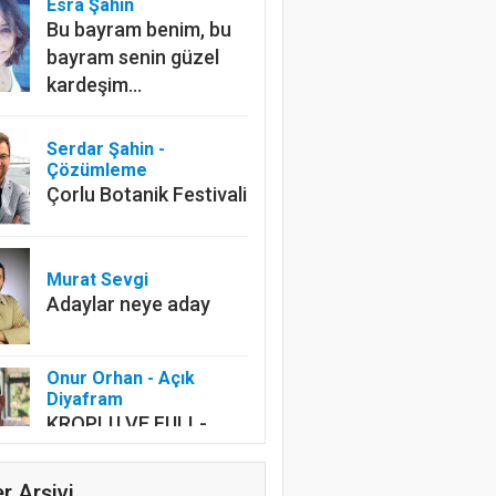
Esra Şahin
Bu bayram benim, bu
bayram senin güzel
kardeşim…
Serdar Şahin -
Çözümleme
Çorlu Botanik Festivali
Murat Sevgi
Adaylar neye aday
Onur Orhan - Açık
Diyafram
KROPLU VE FULL-
FRAME
r Arşivi