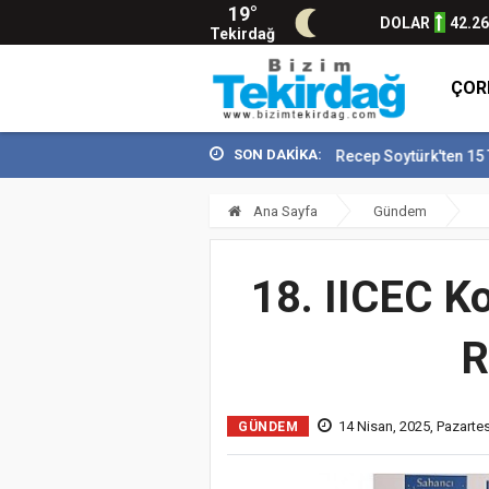
19°
DOLAR
42.2
Tekirdağ
ÇOR
SON DAKİKA:
Vali Recep Soytürk'ten 15 Temmuz De
Ana Sayfa
Gündem
18. IICEC Ko
R
14 Nisan, 2025, Pazartes
GÜNDEM