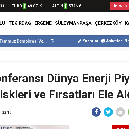
631
EURO
49.0719
ALTIN
5726.6
WEB 
LU
TEKIRDAĞ
ERGENE
SÜLEYMANPAŞA
ÇERKEZKÖY
K
Yazarlar
Anketler
Nö
mokrasi Ve...
Tekirdağ En Çok Göç Alan İller Arasında 9. Sı...
Süle
nferansı Dünya Enerji Pi
iskleri ve Fırsatları Ele Al
i 22:19